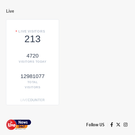
Live
LIVE VISITORS
213
4720
VISITORS TODAY
12981077
TOTAL
VISITORS
Follow US