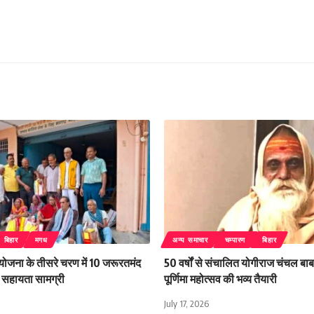
बिहार
मगध
अन्य समाचार
चम्पारण
बिहार
 योजना के तीसरे चरण में 10 जरूरतमंद
50 वर्षों से संचालित योगीराज चंचल बाबा
िली सहायता सामग्री
पूर्णिमा महोत्सव की भव्य तैयारी
July 17, 2026