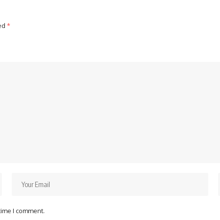
ked
*
 time I comment.