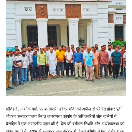
अनुयायी राजनीति एवं समाज सेवा के विभिन्न क्षेत्रों में सक्रिय हैं। श्रद्धांजलि
सभा में उपस्थित लोगों ने उनके आदर्शों को समाज के लिए प्रेरणादायी बताते हुए
उन्हें विनम्र श्रद्धांजलि अर्पित की।
93
Facebook
What do you think?
मोतिहारी, अशोक वर्मा. प्रधानमंत्री नरेंद्र मोदी की अपील से प्रेरित होकर पूर्वी
Love
Sad
Happy
Sleepy
Angry
Dead
Wink
0
0
0
0
0
0
0
चंपारण समाहरणालय स्थित जनगणना कोषांग के अधिकारियों और कर्मियों ने
देशहित में एक सराहनीय पहल की है. देश की वर्तमान स्थिति और अर्थव्यवस्था को
सुदृढ़ बनाने के उद्देश्य से समाहरणालय परिसर में स्थित कोषांग में एक विशेष शपथ