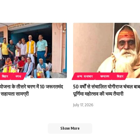
बिहार
मगध
अन्य समाचार
चम्पारण
बिहार
 योजना के तीसरे चरण में 10 जरूरतमंद
50 वर्षों से संचालित योगीराज चंचल बाबा
िली सहायता सामग्री
पूर्णिमा महोत्सव की भव्य तैयारी
July 17, 2026
Show More