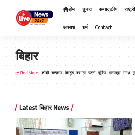
होम
चुनाव
सम्पादकीय
राष्ट्र
अपराध
धर्म
Contact
बिहार
Find More:
कोशी
चम्पारण
तिरहुत
दरभंगा
पटना
पूर्णिया
भागलपुर
मगध
मु
Latest बिहार News