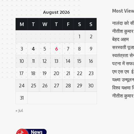
Most Vie
August 2026
नालंदा को स
M
T
W
T
F
S
S
नीतीश कुमार 
1
2
बेहद अहम
सरस्वती पूजा 
3
4
5
6
7
8
9
स्वतंत्रता स
10
11
12
13
14
15
16
पटना में सफल
एम एस एम ई व
17
18
19
20
21
22
23
यक्ष्मा उन्मू
24
25
26
27
28
29
30
विश्व यक्षमा
नीतीश कुमार 
31
« Jul