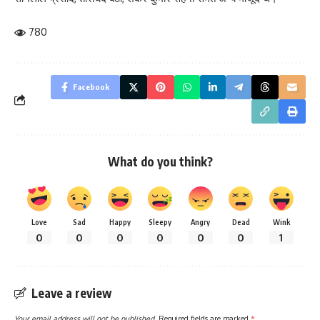
780
Facebook
What do you think?
Love
Sad
Happy
Sleepy
Angry
Dead
Wink
0
0
0
0
0
0
1
Leave a review
Your email address will not be published.
Required fields are marked
*