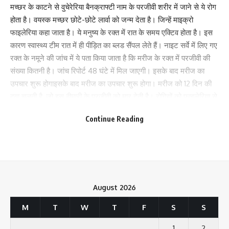
मच्छर के काटने से वुचेरेरिया बैनक्राफ्टी नाम के परजीवी शरीर में जाने से ये रोग
होता है। वयस्क मच्छर छोटे-छोटे लार्वा को जन्म देता है। जिन्हें माइक्रो
फाइलेरिया कहा जाता है। ये मनुष्य के रक्त में रात के समय एक्टिव होता है। इस
कारण स्वास्थ्य टीम रात में ही पीड़ित का ब्लड सैंपल लेते हैं। नाइट सर्वे में लिए गए
रक्त के नमूने की जांच में ये पता किया जाता है कि मरीज के रक्त में परजीवी की
संख्या कितनी है। जांच रिपोर्ट 48 घंटे में मिल जाएगी। इसके बाद मरीज का
उपचार शुरू होगाइसके बाद मरीज का उपचार शुरू होगा। मरीज को 12 दिन की
दवा चलती है, जो इस बीमारी के परजीवी को मार देती है। रोगियों को फाइलेरिया से
बचाव के लिए रात को सोते वक्त मच्छरदानी का प्रयोग करने को कहा गया। इस
Continue Reading
प्रकार के रोगियों को दवा खाली पेट नहीं लेना चाहिए।
195
Facebook
August 2026
M
T
W
T
F
S
S
1
2