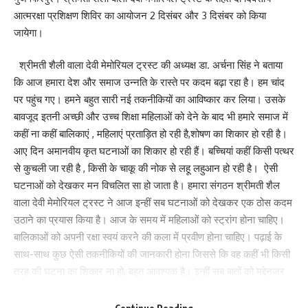
आत्मरक्षा प्रशिक्षण शिविर का आयोजन 2 दिसंबर और 3 दिसंबर को किया
जायेगा।
What do you think?
श्रीमती शैली वाला देवी मेमोरियल ट्रस्ट की अध्यक्ष डा. अर्चना सिंह ने बताया
कि आज हमारा देश और समाज उन्नति के रास्ते पर कदम बढ़ा रहा है। हम चांद
Love
Sad
Happy
Sleepy
Angry
Dead
Wink
पर पहुंच गए। हमने बहुत सारी नई तकनीकियों का आविष्कार कर लिया। उसके
0
0
0
0
0
0
0
बावजूद इतनी अच्छी और उच्च शिक्षा महिलाओं को देने के बाद भी हमारे समाज में
कहीं ना कहीं बालिकाएं , महिलाएं प्रताड़ित हो रही है,शोषण का शिकार हो रही है।
आए दिन अमानवीय कृत घटनाओं का शिकार हो रही हैं। बच्चियां कहीं किसी पत्थर
Leave a review
से कुचली जा रही है , किसी के चाकू की नोक से लहू लहुआन हो रही है। ऐसी
घटनाओं को देखकर मन विचलित सा हो जाता है। हमारा संगठन श्रीमती शैल
Your email address will not be published.
Required fields are marked
*
वाला देवी मेमोरियल ट्रस्ट ने आज इन्हीं सब घटनाओं को देखकर एक ठोस कदम
Your Rating
उठाने का प्रयास किया है। आज के समय में महिलाओं को स्ट्रांग होना चाहिए।
बालिकाओं को अपनी रक्षा स्वयं करने की कला में प्रवीण होना चाहिए। पढ़ाई के
साथ-साथ कुछ ऐसी तकनीकियों की जानकारी होना जिससे कि वह कहीं भी किसी
तरह की घटना का शिकार ना हो, बहुत आवश्यक है। इन्हीं सब बातों को मद्देनजर
दो दिवसीय आत्मरक्षा प्रशिक्षण शिविर का आयोजन किया है, जो 2 दिसंबर और 3
दिसंबर को दोपहर 1:00 बजे से 4:00 बजे तक होना तय हुआ है । मैं सभी माता-