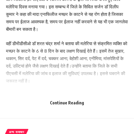
मलेरिया दिवस मनाया गया। इस सम्बन्ध में जिले के सिविल सर्जन डॉ दिलीप
कुमार ने कहा की मादा एनाफिलीज मच्छर के काटने से यह रोग होता है जिसका
समय पर ईलाज आवश्यक है, समय पर ईलाज नहीं करवाने से यह भी एक जानलेवा
बीमारी बन सकता है।
वहीं डीभीडीसीओ डॉ शरत चंद्र शर्मा ने बताया की मलेरिया से संक्रमित व्यक्ति को
मच्छर के काटने के 6 से 8 दिन के बाद लक्षण दिखाई देते हैं। इसमें तेज बुखार,
थकान, सिर दर्द, पेट में दर्द, चक्कर आना, बेहोशी आना, एनीमिया, मांसपेशियों के
दर्द, उल्टियां होने जैसे लक्षण दिखाई देते हैं।उन्होंने बताया कि जिले के सभी
पीएचसी में मलेरिया की जांच व इलाज की सुविधाएं उपलब्ध है। इससे घबराने की
जरूरत नहीं है।
विश्व मलेरिया दिवस पर हुआ कार्यक्रम का आयोजन:
Continue Reading
जिला मलेरिया ऑफिस मोतिहारी सहित चिरैया प्रखंड के सामुदायिक स्वास्थ्य केंद्र
अम्बरीया मे सीएचओ अनुष्का भारती, चमही मे फूल कुमारी,इजरा संग्रामपुर में
सीएचओ भीखाराम की अध्यक्षता में जागरूकता कार्यक्रम का आयोजन हुआ।मौके
पर छात्रों व आम लोगों को मलेरिया व एईएस से बचाव की जानकारी दी गईं। लोगों
अन्य समाचार