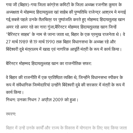
गया जी (बिहार)-गया जिला कांग्रेस कमिटी के जिला अध्यक्ष रजनीश कुमार के
अध्यक्षता मे मोहम्मद हिदायतुल्ला खां साहेब की पुण्यतिथि राजेन्द्र आश्रम मे मनाई
गई,सबसे पहले उनके तैलचित्र पर पुष्पांजलि करते हुए मोहम्मद हिदायतुलाह खान
Love
Sad
Happy
Sleepy
Angry
Dead
Wink
अमर रहे अमर रहे का नारा गुंजा,बैरिस्टर मोहम्मद हिदायतुल्लाह खान जिन्हें
0
0
0
0
0
0
0
“बैरिस्टर साहब” के नाम से जाना जाता था, बिहार के एक प्रमुख राजनेता थे। वे
27 मार्च 1989 से 19 मार्च 1990 तक बिहार विधानसभा के अध्यक्ष रहे और
बिंदेश्वरी दुबे मंत्रालय में खाद्य एवं नागरिक आपूर्ति मंत्री के रूप में कार्य किया।
Leave a review
बैरिस्टर मोहम्मद हिदायतुल्लाह खान का राजनीतिक सफर:
Your email address will not be published.
Required fields are marked
*
Your Rating
वे बिहार की राजनीति में एक प्रतिष्ठित व्यक्ति थे, जिन्होंने विधानसभा स्पीकर के
रूप में संवैधानिक जिम्मेदारियां उन्होंने बिंदेश्वरी दुबे की सरकार में मंत्री के रूप में
कार्य किया।
निधन: उनका निधन 7 अप्रैल 2009 को हुआ।
स्मरण:
बिहार में उन्हें उनके कार्यों और राज्य के विकास में योगदान के लिए याद किया जाता