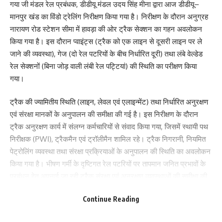
गया जी ‌मंडल रेल प्रबंधक, डीडीयू मंडल उदय सिंह मीना द्वारा आज डीडीयू–
मानपुर खंड का विंडो ट्रेलिंग निरीक्षण किया गया है। निरीक्षण के दौरान अनुग्रह
नारायण रोड स्टेशन सीमा में हावड़ा की ओर ट्रैक सेक्शन का गहन अवलोकन
किया गया है। इस दौरान प्वाइंट्स (ट्रैक को एक लाइन से दूसरी लाइन पर ले
जाने की व्यवस्था), गेज (दो रेल पटरियों के बीच निर्धारित दूरी) तथा लंबे वेल्डेड
रेल सेक्शनों (बिना जोड़ वाली लंबी रेल पट्टियां) की स्थिति का परीक्षण किया
गया।
ट्रैक की ज्यामितीय स्थिति (लाइन, लेवल एवं एलाइन्मेंट) तथा निर्धारित अनुरक्षण
एवं संरक्षा मानकों के अनुपालन की समीक्षा की गई है। इस निरीक्षण के दौरान
ट्रैक अनुरक्षण कार्य में संलग्न कर्मचारियों से संवाद किया गया, जिसमें स्थायी पथ
निरीक्षक (PWI), ट्रैकमैन एवं ट्रॉलीमैन शामिल रहे। ट्रैक निगरानी, नियमित
पेट्रोलिंग व्यवस्था तथा संरक्षा प्रक्रियाओं के अनुपालन की स्थिति का अवलोकन
किया गया है। भीषण गर्मी के दृष्टिगत रेल पटरियों पर तापमान जनित प्रभावों के
प्रबंधन हेतु अपनाई जा रही ट्रैक संरक्षा एवं अनुरक्षण व्यवस्थाओं की समीक्षा की
गई है। गर्मी में कार्य के दौरान कर्मियों के अपने स्वास्थ्य रक्षा के प्रति सतर्क रहने
Continue Reading
पर विशेष बल दिया गया है।