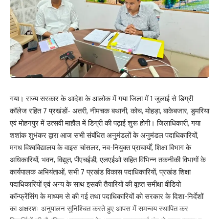
Facebook
What do you think?
गया। राज्य सरकार के आदेश के आलोक में गया जिला में 1 जुलाई से डिग्री
Love
Sad
Happy
Sleepy
Angry
Dead
Wink
कॉलेज रहित 7 प्रखंडों- अतरी, नीमचक बथानी, कोच, मोहड़ा, बाकेबजार, डुमरिया
0
0
0
0
0
0
0
एवं मोहनपुर में उत्सवी माहौल में डिग्री की पढ़ाई शुरू होगी। जिलाधिकारी, गया
शशांक शुभंकर द्वारा आज सभी संबंधित अनुमंडलों के अनुमंडल पदाधिकारियों,
मगध विश्वविद्यालय के वाइस चांसलर, नव-नियुक्त प्राचार्यों, शिक्षा विभाग के
Leave a review
अधिकारियों, भवन, विद्युत, पीएचईडी, एलएईओ सहित विभिन्न तकनीकी विभागों के
कार्यपालक अभियंताओं, सभी 7 प्रखंड विकास पदाधिकारियों, प्रखंड शिक्षा
Your email address will not be published.
Required fields are marked
*
पदाधिकारियों एवं अन्य के साथ इसकी तैयारियों की वृहत समीक्षा वीडियो
Your Rating
कॉन्फ्रेंसिंग के माध्यम से की गई तथा पदाधिकारियों को सरकार के दिशा-निर्देशों
का अक्षरशः अनुपालन सुनिश्चित करते हुए आपस में समन्वय स्थापित कर