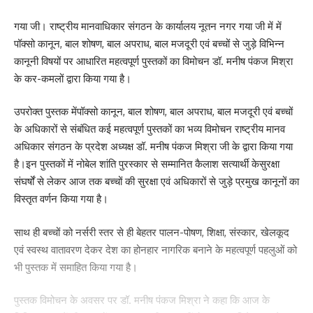
गया जी। राष्ट्रीय मानवाधिकार संगठन के कार्यालय नूतन नगर गया जी में में
पॉक्सो कानून, बाल शोषण, बाल अपराध, बाल मजदूरी एवं बच्चों से जुड़े विभिन्न
Facebook
कानूनी विषयों पर आधारित महत्वपूर्ण पुस्तकों का विमोचन डॉ. मनीष पंकज मिश्रा
के कर-कमलों द्वारा किया गया है।
उपरोक्त पुस्तक मेंपॉक्सो कानून, बाल शोषण, बाल अपराध, बाल मजदूरी एवं बच्चों
What do you think?
के अधिकारों से संबंधित कई महत्वपूर्ण पुस्तकों का भव्य विमोचन राष्ट्रीय मानव
अधिकार संगठन के प्रदेश अध्यक्ष डॉ. मनीष पंकज मिश्रा जी के द्वारा किया गया
है।इन पुस्तकों में नोबेल शांति पुरस्कार से सम्मानित कैलाश सत्यार्थी केसुरक्षा
संघर्षों से लेकर आज तक बच्चों की सुरक्षा एवं अधिकारों से जुड़े प्रमुख कानूनों का
Love
Sad
Happy
Sleepy
Angry
Dead
Wink
0
0
0
0
0
0
0
विस्तृत वर्णन किया गया है।
साथ ही बच्चों को नर्सरी स्तर से ही बेहतर पालन-पोषण, शिक्षा, संस्कार, खेलकूद
Leave a review
एवं स्वस्थ वातावरण देकर देश का होनहार नागरिक बनाने के महत्वपूर्ण पहलुओं को
भी पुस्तक में समाहित किया गया है।
Your email address will not be published.
Required fields are marked
*
पुस्तक विमोचन के अवसर पर डॉ. मनीष पंकज मिश्रा ने कहा कि आज के
Your Rating