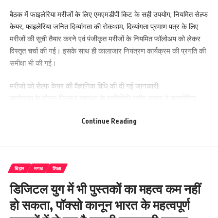
बैठक में फाइलेरिया मरीजों के लिए एमएमडीपी किट के सही उपयोग, नियमित सेल्फ
केयर, फाइलेरिया जनित दिव्यांगता की रोकथाम, दिव्यांगता प्रमाण पत्र के लिए
मरीजों की सूची तैयार करने एवं पंजीकृत मरीजों के नियमित फॉलोअप को लेकर
विस्तृत चर्चा की गई। इसके साथ ही कालाजार नियंत्रण कार्यक्रम की प्रगति की
समीक्षा भी की गई।
मरीजों को सेल्फ केयर की वैज्ञानिक विधि की दी गई जानकारी:
कार्यशाला के दौरान पिरामल स्वास्थ्य के प्रतिनिधि नवीन कुमार ने फाइलेरिया
मरीजों एवं आशा कार्यकर्ताओं को प्रभावित अंगों की नियमित साफ-सफाई, त्वचा की
Continue Reading
देखभाल एवं सेल्फ केयर की वैज्ञानिक विधि का व्यावहारिक प्रशिक्षण दिया।
उन्होंने बताया कि एमएमडीपी किट का नियमित उपयोग और स्व-देखभाल से
फाइलेरिया जनित सूजन एवं दिव्यांगता की गंभीरता को काफी हद तक कम किया
जा सकता है।
बिहार
मगध
शिक्षा
पिरामल स्वास्थ्य के प्रोग्राम लीड रोहित कुमार ने सामुदायिक स्तर पर जागरूकता
डिजिटल युग में भी पुस्तकों का महत्व कम नहीं
बढ़ाने और फाइलेरिया मरीजों के नियमित फॉलोअप की आवश्यकता पर जोर दिया।
हो सकता, पॉक्सो कानून भारत के महत्वपूर्ण
उन्होंने आशा कार्यकर्ताओं से घर-घर जाकर प्रभावित व्यक्तियों की पहचान कर