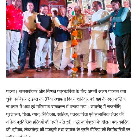
वंदना सिन्हा ने कहा कि साथिया फाउंडेशन समाज के कमजोर और जरूरतमंद वर्ग
की महिलाओं को सशक्त बनाने के लिए लगातार कार्य कर रहा है। कौशल विकास
के माध्यम से महिलाओं को आत्मनिर्भर बनाकर उन्हें सम्मानजनक आजीविका
उपलब्ध कराने की दिशा में संस्था निरंतर प्रयासरत है।
समारोह में अतिथियों ने प्रशिक्षण प्राप्त महिलाओं को प्रमाणपत्र प्रदान करते हुए
उनके उज्ज्वल भविष्य की कामना की। उन्होंने कहा कि महिला सशक्तिकरण की
दिशा में इस प्रकार के प्रशिक्षण कार्यक्रम समय की आवश्यकता हैं और इनके
माध्यम से महिलाएं न केवल आत्मनिर्भर बनेंगी, बल्कि समाज और परिवार के
आर्थिक विकास में भी महत्वपूर्ण योगदान देंगी।
103
पटना। जनसरोकार और निष्पक्ष पत्रकारिता के लिए अपनी अलग पहचान बना
चुके नवबिहार टाइम्स का 37वां स्थापना दिवस शनिवार को यहां के एएन कॉलेज
सभागार में भव्य एवं गरिमामय वातावरण में मनाया गया। समारोह में राजनीति,
Facebook
प्रशासन, शिक्षा, न्याय, चिकित्सा, साहित्य, पत्रकारिता एवं सामाजिक क्षेत्र की
अनेक प्रतिष्ठित हस्तियों की उपस्थिति रही। पूरे कार्यक्रम के दौरान पत्रकारिता
की भूमिका, लोकतंत्र की मजबूती तथा समाज के प्रति मीडिया की जिम्मेदारियों पर