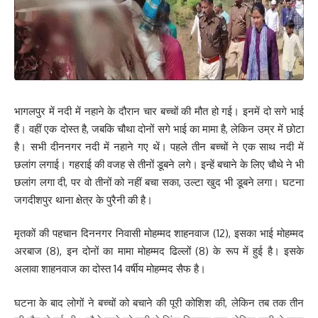
आरोपी की पहचान गोलू कुमार के तौर पर हुई है. लड़की के पिता ने युवक के
खिलाफ कार्रवाई करने की पुलिस से मांग की है. साथ ही बेटी की बरामदगी की
गुहार लगाई है. फिलहाल, पुलिस मामले की जांच में जुटी है. वहीं, अहियापुर पुलिस
का कहना है कि घटना की जांच की जा रही है.
भागलपुर में नदी में नहाने के दौरान चार बच्चों की मौत हो गई। इनमें दो सगे भाई
182
हैं। वहीं एक दोस्त है, जबकि चौथा दोनों सगे भाई का मामा है, लेकिन उम्र में छोटा
है। सभी दीननगर नदी में नहाने गए थें। पहले तीन बच्चों ने एक साथ नदी में
छलांग लगाई। गहराई की वजह से तीनों डूबने लगे। इन्हें बचाने के लिए चौथे ने भी
Facebook
छलांग लगा दी, पर वो तीनों को नहीं बचा सका, उल्टा खुद भी डूबने लगा। घटना
जगदीशपुर थाना क्षेत्र के पुरैनी की है।
मृतकों की पहचान दिननगर निवासी मोहम्मद शाहनवाज (12), इसका भाई मोहम्मद
What do you think?
अरबाज (8), इन दोनों का मामा मोहम्मद ढिल्लों (8) के रूप में हुई है। इसके
अलावा शाहनवाज का दोस्त 14 वर्षीय मोहम्मद सैफ है।
घटना के बाद लोगों ने बच्चों को बचाने की पूरी कोशिश की, लेकिन तब तक तीन
Love
Sad
Happy
Sleepy
Angry
Dead
Wink