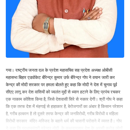
Leave a review
Your email address will not be published.
Required fields are marked
*
Your Rating
गया। राष्ट्रीय जनता दल के प्रदेश महासचिव सह प्रदेश अध्यक्ष ओबीसी
महासभा बिहार एडवोकेट बीरेन्द्र कुमार उर्फ बीरेन्द्र गोप ने वयान जारी कर
केन्द्र की मोदी सरकार पर हमला बोलते हुए कहा कि मोदी ने देश में चुनाव पूर्व
सीएए लागू कर देश वासियों को ज्वलंत मुद्दों से ध्यान हटाने के लिए प्रपंच रचकर
एक नाकाम कोशिश किया है, जिसे देशवासी सिरे से नकार देगी। श्री गोप ने कहा
कि एक तरफ देश में मंहगाई से हाहाकार है, बेरोजगारों का अंबार है किसान परेशान
है, गरीब हल्कान है तो दूसरे तरफ केन्द्र की जनविरोधी, गरीब विरोधी व महिला
विरोधी सरकार मंदिर-मस्जिद के बहाने धर्म की चासनी परोसने में व्यस्त है। गोप
ने कहा कि प्रधानमंत्री नरेन्द्र मोदी के कथनानुसार देश के अस्सी करोड़ लोगों