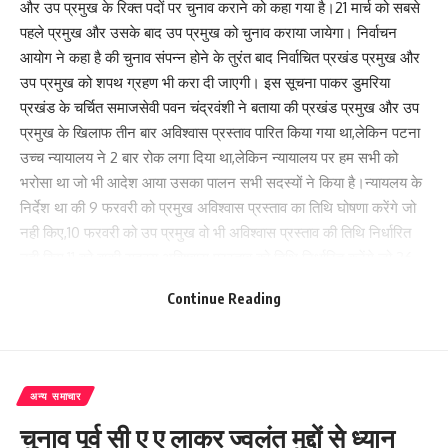
और उप प्रमुख के रिक्त पदों पर चुनाव कराने को कहा गया है।21 मार्च को सबसे
पहले प्रमुख और उसके बाद उप प्रमुख को चुनाव कराया जायेगा। निर्वाचन
आयोग ने कहा है की चुनाव संपन्न होने के तुरंत बाद निर्वाचित प्रखंड प्रमुख और
उप प्रमुख को शपथ ग्रहण भी करा दी जाएगी। इस सूचना पाकर डुमरिया
प्रखंड के चर्चित समाजसेवी पवन चंद्रवंशी ने बताया की प्रखंड प्रमुख और उप
प्रमुख के खिलाफ तीन बार अविश्वास प्रस्ताव पारित किया गया था,लेकिन पटना
उच्च न्यायालय ने 2 बार रोक लगा दिया था,लेकिन न्यायालय पर हम सभी को
भरोसा था जो भी आदेश आया उसका पालन सभी सदस्यों ने किया है।न्यायलय के
निर्देश था की 9 फरवरी को प्रमुख अविश्वास प्रस्ताव का तिथि घोषणा करेंगे जो
नही किए,10 फरवरी को उप प्रमुख वो भी अविश्वास प्रस्ताव की तिथि निर्धारित
नही किए,11 को बाकी सदस्य अविश्वास प्रस्ताव को तिथि निर्धारित करेंगे जो 26
फरवरी को घोषणा किया गया था,पूर्व प्रमुख रामचंद्र सिंह के अध्यक्षता में अविश्वास
Continue Reading
प्रस्ताव पारित किया था।।इस चुनाव के तिथि तय होने पर डुमरिया प्रखंड के पूर्व
प्रमुख सह पंचायत समिति क्षेत्र संख्या – 8 के रामचंद्र सिंह,पंचायत समिति
क्षेत्र संख्या-4 के जितेन्द्र दास, पंचायत समिति क्षेत्र संख्या-9 के रविंद्र सिंह ,
पंचायत समिति क्षेत्र संख्या-5 के अजय कुमार , पंचायत समिति क्षेत्र संख्या-3 के
अन्य समाचार
अर्जुन प्रसाद,पंचायत समिति क्षेत्र संख्या-15 के सुनैना कुमारी,पंचायत समिति
चुनाव पूर्व सी ए ए लाकर ज्वलंत मुद्दों से ध्यान
क्षेत्र संख्या-11के नीतू देवी ,पंचायत समिति क्षेत्र संख्या-12 के आशा देवी , पंचायत