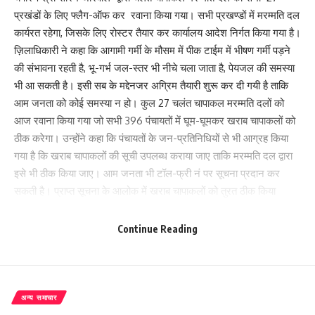
प्रखंडों के लिए फ्लैग-ऑफ कर रवाना किया गया। सभी प्रखण्डों में मरम्मति दल
कार्यरत रहेगा, जिसके लिए रोस्टर तैयार कर कार्यालय आदेश निर्गत किया गया है।
ज़िलाधिकारी ने कहा कि आगामी गर्मी के मौसम में पीक टाईम में भीषण गर्मी पड़ने
की संभावना रहती है, भू-गर्भ जल-स्तर भी नीचे चला जाता है, पेयजल की समस्या
भी आ सकती है। इसी सब के मद्देनजर अग्रिम तैयारी शुरू कर दी गयी है ताकि
आम जनता को कोई समस्या न हो। कुल 27 चलंत चापाकल मरम्मति दलों को
आज रवाना किया गया जो सभी 396 पंचायतों में घूम-घूमकर खराब चापाकलों को
ठीक करेगा। उन्होंने कहा कि पंचायतों के जन-प्रतिनिधियों से भी आग्रह किया
गया है कि खराब चापाकलों की सूची उपलब्ध कराया जाए ताकि मरम्मति दल द्वारा
इसे भी ठीक किया जाए। आम जनता भी टॉल-फ्री नं पर सूचना प्रदान कर
सकती है। प्राप्त सूचना के आलोक में खराब चापाकलों को तुरत ठीक किया
जाएगा।
Continue Reading
ज़िलाधिकारी ने कहा कि पूरे जिला में पीएचईडी के अधीन चापाकलों की कुल
संख्या 38,366 है। खराब चापाकलों का सर्वेक्षण कराया गया था। इसके अनुसार
मोतिहारी जिला अन्तर्गत खराब चापाकलों की संख्या 4364 है। सभी प्रखंड
विकास पदाधिकारियों को भी निदेशित किया गया है कि जन-प्रतिनिधियों से संपर्क
अन्य समाचार
कर खराब चापाकलों की सूची प्राप्त कर मरम्मति कराएं। जिला प्रशासन का