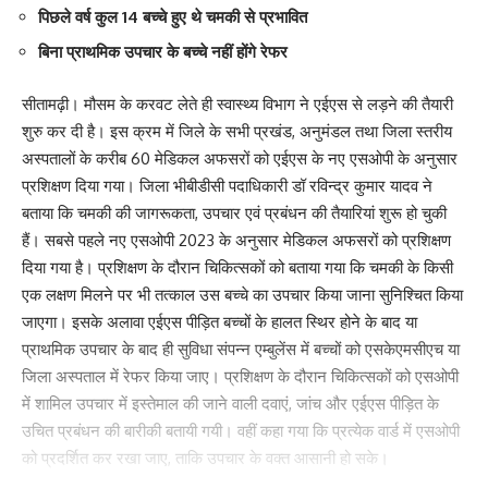
पिछले वर्ष कुल 14 बच्चे हुए थे चमकी से प्रभावित
What do you think?
बिना प्राथमिक उपचार के बच्चे नहीं होंगे रेफर
सीतामढ़ी। मौसम के करवट लेते ही स्वास्थ्य विभाग ने एईएस से लड़ने की तैयारी
शुरु कर दी है। इस क्रम में जिले के सभी प्रखंड, अनुमंडल तथा जिला स्तरीय
Love
Sad
Happy
Sleepy
Angry
Dead
Wink
अस्पतालों के करीब 60 मेडिकल अफसरों को एईएस के नए एसओपी के अनुसार
0
0
0
0
0
0
0
प्रशिक्षण दिया गया। जिला भीबीडीसी पदाधिकारी डॉ रविन्द्र कुमार यादव ने
बताया कि चमकी की जागरूकता, उपचार एवं प्रबंधन की तैयारियां शुरू हो चुकी
हैं। सबसे पहले नए एसओपी 2023 के अनुसार मेडिकल अफसरों को प्रशिक्षण
Leave a review
दिया गया है। प्रशिक्षण के दौरान चिकित्सकों को बताया गया कि चमकी के किसी
Your email address will not be published.
Required fields are marked
*
एक लक्षण मिलने पर भी तत्काल उस बच्चे का उपचार किया जाना सुनिश्चित किया
जाएगा। इसके अलावा एईएस पीड़ित बच्चों के हालत स्थिर होने के बाद या
Your Rating
प्राथमिक उपचार के बाद ही सुविधा संपन्न एम्बुलेंस में बच्चों को एसकेएमसीएच या
जिला अस्पताल में रेफर किया जाए। प्रशिक्षण के दौरान चिकित्सकों को एसओपी
में शामिल उपचार में इस्तेमाल की जाने वाली दवाएं, जांच और एईएस पीड़ित के
उचित प्रबंधन की बारीकी बतायी गयी। वहीं कहा गया कि प्रत्येक वार्ड में एसओपी
को प्रदर्शित कर रखा जाए, ताकि उपचार के वक्त आसानी हो सके।