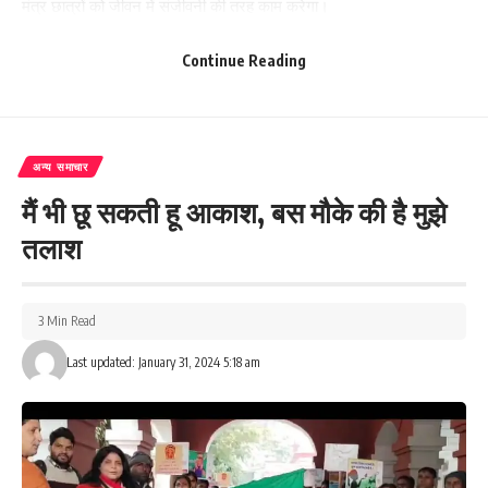
मंत्र छात्रों को जीवन में संजीवनी की तरह काम करेगा।
196
Continue Reading
Facebook
अन्य समाचार
मैं भी छू सकती हू आकाश, बस मौके की है मुझे
तलाश
What do you think?
3 Min Read
Love
Sad
Happy
Sleepy
Angry
Dead
Wink
Last updated: January 31, 2024 5:18 am
0
0
0
0
0
0
0
Leave a review