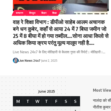
चम्पारण
तिरहुत
बिहार
शिक्षा
वाह रे शिक्षा विभाग : डीपीओ साहेब आलम अचानक
बने धन कुबेर, कहाँ से आया 24 में 7 बिघा जमीन जो
25 में 8 बीघा में हो गया तब्दील….सोना आधा किलो से
अधिक किया क्रय परंतु मूल्य मालूम नही है….
Live News 24x7 के लिए मोतिहारी से कैलाश गुप्ता की रिपोर्ट। मोतिहारी।…
Live News 24x7
June 2, 2025
Most Vie
June 2025
नालंदा को स
M
T
W
T
F
S
S
नीतीश कुमार 