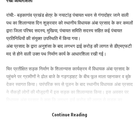
रखी आधारशिला
रांची:- बड़कागांव प्रखंड क्षेत्र के नयाटांड़ पंचायत भवन से गंगादोहर जाने वाली
पथ का शिलान्यास दिन शुक्रवार को स्थानीय विधायक अंबा प्रसाद के कर कमलों
Leave a review
द्वारा जिला परिषद सदस्य, मुखिया, पंचायत समिति सदस्य सहित कई पंचायत
Your email address will not be published.
Required fields are marked
*
प्रतिनिधियों की संयुक्त उपस्थिति में किया गया।
अंबा प्रसाद के द्वारा अनुशंसा के बाद लगभग ढाई करोड़ की लागत से डीएमएफटी
Your Rating
मद से होने वाली उक्त पथ निर्माण कार्य के आधारशिला रखी गई।
चिर प्रतीक्षित सड़क निर्माण के शिलान्यास कार्यक्रम में विधायक अंबा प्रसाद के
पहुंचने पर ग्रामीणों ने ढोल बाजे के गड़गड़ाहट के बीच फूल माला पहनाकर व बुके
देकर स्वागत किया। पारंपरिक रूप से पूजन के बाद स्थानीय विधायक अंबा प्रसाद
ने सैकड़ों लोगों की मौजूदगी में इस सड़क का शिलान्यास किया। इस अवसर पर
विधायक अंबा प्रसाद ने कहा कि लगभग ढाई करोड़ की लागत से सड़क का
निर्माण होगा। सड़क की स्थिति काफी जर्जर थी लोगों को काफी कठिनाइयों का
Continue Reading
सामना करना पड़ रहा था इसीलिए प्राथमिकता के आधार पर उक्त सड़क का
निर्माण कराया जा रहा है। सड़क का निर्माण होने से नयाटांड़, कुम्हरडीहा, गंगादोहर
समेत आसपास के लोगों को बेहतर सड़क सुविधा उपलब्ध होगी। विधायक ने सड़क
का निर्माण कार्य करा रहे विभागीय अधिकारियों एवं संवेदक को बेहतर सड़क निर्माण