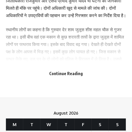
जिलाधिकारी राजकुमार और एसपी प्रमोद कुमार यादव भी घटना की जानकारी
मिलते ही मौके पर पहुंचे। दोनों अधिकारी खुद से मामले की जांच की। दोनों
अधिकारियों ने उपद्रवियों की पहचान कर उन्हें गिरफ्तार करने का निर्देश दिया है।
स्थानीय लोगों का कहना है कि गुरुवार देर शाम जुलूस शीश महल चौक से गुजर
रहा था। इसी बीच वहां एक मकान से कुछ शरारती तत्वों के द्वारा जुलूस में शामिल
लोगों पर पत्थराव किया गया। इसके बाद विवाद बढ़ गया। देखते ही देखते दोनों
पक्ष के लोग आपस में भिड़ गए। इसमें कुछ लोग घायल हो गए। जिस मकान से
पत्थर फेंके गए, उस घर के दो लोगों को पुलिस ने हिरासत में ले लिया है। उससे
पूछताछ चल रही है।
Continue Reading
भोजपुर एसपी प्रमोद कुमार यादव ने बताया कि शहर में जुलूस लगभग समाप्त
Save my name, email, and website in this browser for the next time I comment.
होकर विसर्जन के दौर में था। तभी करीब 11.30 बजे के आसपास यहां एक कॉर्नर
पर स्थित घर से कुछ लड़कों द्वारा पत्थर फेंका गया। इसमें नीचे खड़े एक युवक के
सिर में पत्थर लग गया। हमारे मजिस्ट्रेट और पुलिस बल के जवानों द्वारा हालात
को नियंत्रित कर लिया गया। दो लोगों को हिरासत में लेकर पूछताछ की जा रही
August 2026
है। दोनों ने बताया कि दोनों नशे में थे। छत से पथराव किया था। पुलिस ने कहा
M
T
W
T
F
S
S
कि इस मामले में शामिल दोषियों को कड़ी से कड़ी सजा दिलवाएगी जाएगी। मामले
में आगे की कार्रवाई चल रही है।