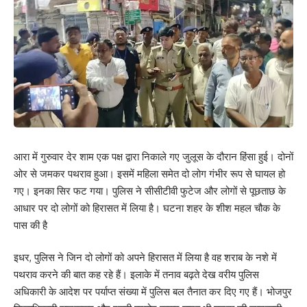
What do you think?
Love
Sad
Happy
Sleepy
Angry
Dead
Wink
0
0
0
0
0
0
0
आरा में गुरुवार देर शाम एक पक्ष द्वारा निकाले गए जुलूस के दौरान हिंसा हुई। दोनों
Leave a review
ओर से जमकर पथराव हुआ। इसमें महिला समेत दो लोग गंभीर रूप से घायल हो
Your email address will not be published.
Required fields are marked
*
गए। इनका सिर फट गया। पुलिस ने सीसीटीवी फुटेज और लोगों से पूछताछ के
आधार पर दो लोगों को हिरासत में लिया है। घटना शहर के शीश महल चौक के
Your Rating
पास की है
इधर, पुलिस ने जिन दो लोगों को अपने हिरासत में लिया है वह शराब के नशे में
पथराव करने की बात कह रहे हैं। इलाके में तनाव बढ़ते देख वरीय पुलिस
अधिकारी के आदेश पर पर्याप्त संख्या में पुलिस बल तैनात कर दिए गए हैं। भोजपुर