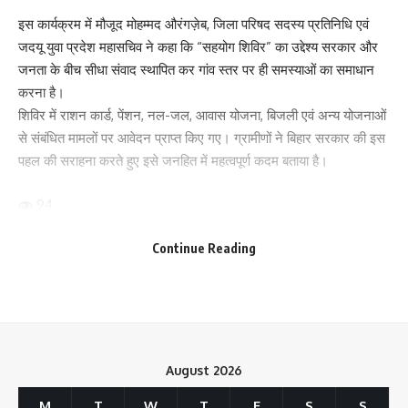
इस कार्यक्रम में मौजूद मोहम्मद औरंगज़ेब, जिला परिषद सदस्य प्रतिनिधि एवं
जदयू युवा प्रदेश महासचिव ने कहा कि “सहयोग शिविर” का उद्देश्य सरकार और
जनता के बीच सीधा संवाद स्थापित कर गांव स्तर पर ही समस्याओं का समाधान
करना है।
शिविर में राशन कार्ड, पेंशन, नल-जल, आवास योजना, बिजली एवं अन्य योजनाओं
से संबंधित मामलों पर आवेदन प्राप्त किए गए। ग्रामीणों ने बिहार सरकार की इस
पहल की सराहना करते हुए इसे जनहित में महत्वपूर्ण कदम बताया है।
94
Continue Reading
Facebook
What do you think?
August 2026
M
T
W
T
F
S
S