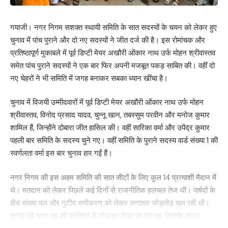
गयाजी। नगर निगम सशक्त स्थायी समिति के सात सदस्यों के चयन को लेकर हुए
चुनाव में पांच पुराने और दो नए सदस्यों ने जीत दर्ज की है। इस रोमांचक और
प्रतिष्ठापूर्ण मुकाबले में पूर्व डिप्टी मेयर अखौरी ओंकार नाथ उर्फ मोहन श्रीवास्तव
समेत पांच पुराने सदस्यों ने एक बार फिर अपनी मजबूत पकड़ साबित की। वहीं दो
नए चेहरों ने भी समिति में जगह बनाकर सबका ध्यान खींचा है।
चुनाव में विजयी उम्मीदवारों में पूर्व डिप्टी मेयर अखौरी ओंकार नाथ उर्फ मोहन
श्रीवास्तव, विनोद प्रसाद यादव, चुन्नू खान, तबस्सुम परवीन और मनोज कुमार
शामिल हैं, जिन्होंने दोबारा जीत हासिल की। वहीं सारिका वर्मा और उपेंद्र कुमार
पहली बार समिति के सदस्य चुने गए। वहीं समिति के पुराने सदस्य वार्ड संख्या 1 की
स्वर्णलता वर्मा इस बार चुनाव हार गईं हैं।
नगर निगम की इस अहम समिति की सात सीटों के लिए कुल 14 प्रत्याशी मैदान में
थे। मतदान को लेकर पिछले कई दिनों से राजनीतिक हलचल तेज थी। पार्षदों के
बीच संख्या बल और गुटीय समीकरण को लेकर लगातार जोड़तोड़ चल रही थी।
चुनाव को सत्ता पक्ष की प्रतिष्ठा से जोड़कर देखा जा रहा था, जिसके कारण