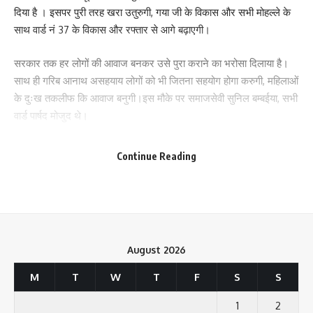
दिया है ‌। इसपर पुरी तरह खरा उतुरुगी, गया जी के विकास और सभी मोहल्ले के
Your Rating
साथ वार्ड नं 37 के विकास और रफ्तार से आगे बढ़ाएगी।
सरकार तक हर लोगों की आवाज बनकर उसे पुरा कराने का भरोसा दिलाया है।
साथ ही गरिब आनाथ असहयाय लोगों को भी जितना सहयोग होगा करुगी, महिलाओं
के दुःख तकलीफ कि आवाज बनुगी।इस मौके पर समाजसेवी सुनिल बम्बईया, सभी
वार्ड पार्षद मोजुद थे।
95
Continue Reading
Facebook
August 2026
What do you think?
M
T
W
T
F
S
S
1
2