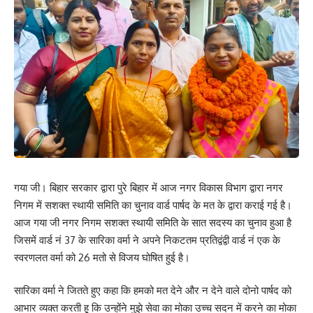
94
Facebook
What do you think?
गया जी। बिहार सरकार द्वारा पुरे बिहार में आज नगर विकास विभाग द्वारा नगर
निगम में सशक्त स्थायी समिति का चुनाव वार्ड पार्षद के मत के द्वारा कराई गई है।
Love
Sad
Happy
Sleepy
Angry
Dead
Wink
आज गया जी नगर निगम सशक्त स्थायी समिति के सात सदस्य का चुनाव हुआ है
0
0
0
0
0
0
0
जिसमें वार्ड नं 37 के सारिका वर्मा ने अपने निकटतम प्रतिद्वंद्वी वार्ड नं एक के
स्वरणलत वर्मा को 26 मतो से विजय घोषित हुई है।
Leave a review
सारिका वर्मा ने जितते हुए कहा कि हमको मत देने और न देने वाले दोनो पार्षद को
आभार व्यक्त करती हू कि उन्होंने मुझे सेवा का मोका उच्च सदन में करने का मोका
Your email address will not be published.
Required fields are marked
*