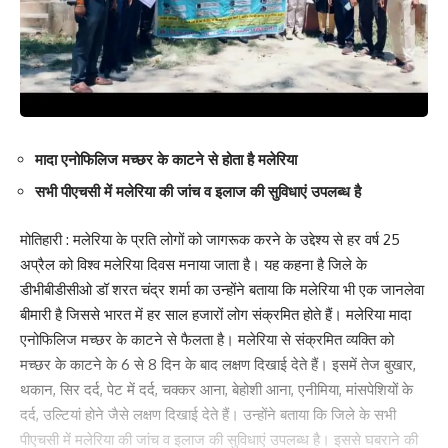
Love
Sad
Happy
Sleepy
Angry
Dead
Wink
0
0
0
0
0
0
0
मादा एनोफिलिज मच्छर के काटने से होता है मलेरिया
Leave a review
सभी पीएचसी में मलेरिया की जांच व इलाज की सुविधाएं उपलब्ध है
Your email address will not be published.
Required fields are marked
*
मोतिहारी : मलेरिया के प्रति लोगों को जागरूक करने के उद्देश्य से हर वर्ष 25
Your Rating
अप्रैल को विश्व मलेरिया दिवस मनाया जाता है। यह कहना है जिले के
डीभीबीडीसीओ डॉ शरत चंद्र शर्मा का उन्होंने बताया कि मलेरिया भी एक जानलेवा
बीमारी है जिससे भारत में हर साल हजारों लोग संक्रमित होते हैं। मलेरिया मादा
एनोफिलिज मच्छर के काटने से फैलता है। मलेरिया से संक्रमित व्यक्ति को
मच्छर के काटने के 6 से 8 दिन के बाद लक्षण दिखाई देते हैं। इसमें तेज बुखार,
थकान, सिर दर्द, पेट में दर्द, चक्कर आना, बेहोशी आना, एनीमिया, मांसपेशियों के
दर्द, उल्टियां होने जैसे लक्षण दिखाई देते हैं। उन्होंने बताया कि जिले के सभी
पीएचसी में मलेरिया की जांच व इलाज की सुविधाएं उपलब्ध है। इससे घबराने की