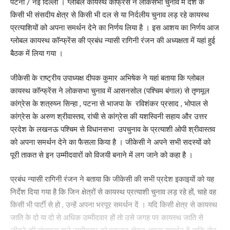
पटना / नई दिल्ली । ग्लोबल कायस्थ कांफ्रेंस ने लोकसभा चुनाव में देश के
Your email address will not be published.
Required fields are marked
*
किसी भी संसदीय क्षेत्र से किसी भी दल से या निर्दलीय चुनाव लड़ रहे कायस्थ
प्रत्याशियों को अपना समर्थन देने का निर्णय लिया है । इस आशय का निर्णय आज
Your Rating
ग्लोबल कायस्थ कॉन्फ्रेंस की प्रबंध न्यासी रागिनी रंजन की अध्यक्षता में यहां हुई
बैठक में लिया गया ।
जीकेसी के राष्ट्रीय उपाध्यक्ष दीपक कुमार अभिषेक ने यहां बताया कि ग्लोबल
कायस्थ कॉन्फ्रेंस ने लोकसभा चुनाव में आसनसोल (पश्चिम बंगाल) से तृणमूल
कांग्रेस के शत्रुघ्न सिन्हा , पटना से भाजपा के रविशंकर प्रसाद , भोपाल से
कांग्रेस के अरुण श्रीवास्तव, रांची से कांग्रेस की यशस्विनी सहाय और उत्तर
प्रदेश के लखनऊ पश्चिम से विधानसभा उपचुनाव के प्रत्याशी ओपी श्रीवास्तव
को अपना समर्थन देने का फैसला किया है । जीकेसी ने अपने सभी सदस्यों को
पूरी ताकत से इन उम्मीदवारों को विजयी बनाने में लग जाने को कहा है ।
प्रबंध न्यासी रागिनी रंजन ने बताया कि जीकेसी की सभी प्रदेश इकाइयों को यह
निर्देश दिया गया है कि जिन क्षेत्रों से कायस्थ प्रत्याशी चुनाव लड़ रहे हों, चाहे वह
किसी भी पार्टी से हो , उन्हें अपना भरपूर समर्थन दें । यदि किसी क्षेत्र से कायस्थ
जाति के दो या दो से अधिक उम्मीदवार हों तो उसे जगह पर कायस्थ जाति से