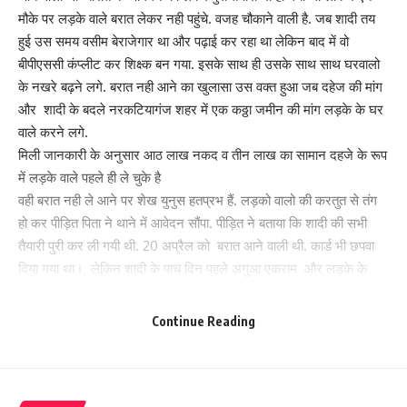
मौके पर लड़के वाले बरात लेकर नही पहुंचे. वजह चौकाने वाली है. जब शादी तय
हुई उस समय वसीम बेराजेगार था और पढ़ाई कर रहा था लेकिन बाद में वो
बीपीएससी कंप्लीट कर शिक्ष्क बन गया. इसके साथ ही उसके साथ साथ घरवालो
के नखरे बढ़ने लगे. बरात नही आने का खुलासा उस वक्त हुआ जब दहेज की मांग
और शादी के बदले नरकटियागंज शहर में एक कठ्ठा जमीन की मांग लड़के के घर
वाले करने लगे.
मिली जानकारी के अनुसार आठ लाख नकद व तीन लाख का सामान दहजे के रूप
में लड़के वाले पहले ही ले चुके है
वही बरात नही ले आने पर शेख युनुस हतप्रभ हैं. लड़को वालो की करतुत से तंग
हो कर पीड़ित पिता ने थाने में आवेदन सौंपा. पीड़ित ने बताया कि शादी की सभी
तैयारी पुरी कर ली गयी थी. 20 अप्रैल को बरात आने वाली थी. कार्ड भी छपवा
दिया गया था। लेकिन शादी के पाच दिन पहले अगुआ एकराम और लड़के के
परिजन एक कठ्ठा जमीन देने का दबाव बनाने लगे. वो मान भी गया और 10 धुर
जमीन देने को तैयार हो गया. लेकिन लड़के वाले इस पर राजी नही हुए. उसने आठ
Continue Reading
लाख रूपया नकद और तीन लाख रूपये का सामान भी दे दिया. लेकिन दहेज लोभी
नही माने और बरात लेकर नही आये. मामले में युनुस ने शेख वसीम अख्तर, उसके
पिता नौशाद आलम, शादी तय कराने वाले अगुआं मो एकराम के विरूद्ध शिकारपुर
थाने मे आवेदन दिया है. थानाध्यक्ष अवनीश कुमार ने बताया कि आवेदन मिला है