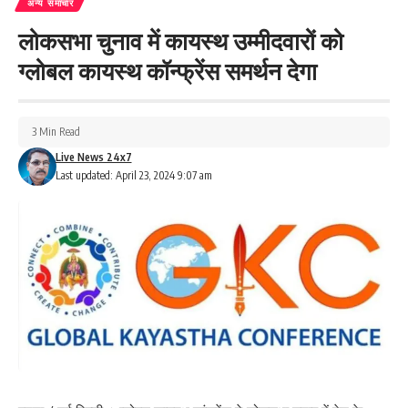
अन्य समाचार
मामले में जांच पड़ताल की जा रही है.
लोकसभा चुनाव में कायस्थ उम्मीदवारों को
286
ग्लोबल कायस्थ कॉन्फ्रेंस समर्थन देगा
3 Min Read
Facebook
Live News 24x7
Last updated: April 23, 2024 9:07 am
What do you think?
Love
Sad
Happy
Sleepy
Angry
Dead
Wink
0
0
0
0
0
0
0
Leave a review