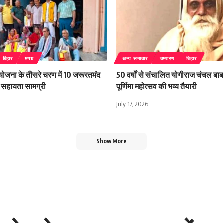
बिहार
मगध
अन्य समाचार
चम्पारण
बिहार
 योजना के तीसरे चरण में 10 जरूरतमंद
50 वर्षों से संचालित योगीराज चंचल बाबा
िली सहायता सामग्री
पूर्णिमा महोत्सव की भव्य तैयारी
July 17, 2026
Show More