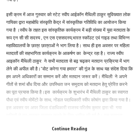
इसी क्रम में आज गुरुवार को स्टेट स्वीप आईकॉन मैथिली ठाकुर सुविख्यात लोक
गायिका द्वारा महाबोधि संस्कृति केंद्र में सांस्कृतिक गतिविधि का आयोजन किया
गया है ।स्वीप के तहत इस सांस्कृतिक कार्यक्रम में बड़ी संख्या में युवा मतदाता के
रूप एन सी सी सदस्य , एन एस एससदस्य,भारत स्कॉउट एवं गाइड तथा विभिन्न
महाविद्यालयों के छात्र छात्राओं ने भाग लिया है। साथ ही इस अवसर पर महिला
मतदातों की सहभागिता कार्यक्रम के आकर्षण का केन्द्र रहा है। राज्य स्वीप
आइकॉन मैथिली ठाकुर ने सभी मतदाता से बढ़ चढ़कर मतदान प्रक्रिया में भाग
लेने की अपील की है।”वोट करेगा गया हमारा” की गूंज के साथ यह संदेश दिया कि
हम अपने अधिकारों का सम्मान करें और मतदान जरूर करें। मैथिली ने अपने
गीतों से शमां बाँध दिया और उपस्थित जन समुदाय को मतदान हेतु प्रेरित करने
का पूरा प्रयास किया है।इस कार्यक्रम के शुभारंभ में मैथिली ठाकुर का स्वागत
पौधा एवं स्वीप मोमेंटो के साथ, नोडल पदाधिकारी स्वीप कोषांग द्वारा किया गया है।
इस अवसर पर अपर जिला दंडाधिकारी राजस्व परितोष कुमार द्वारा भी गया
वासियों से बढ़-चढ़कर मतदान करने के लिए अपील की गई है। इस मतदाता
जागरूकता के इस कार्यक्रम में विभिन्न स्कूल कॉलेज से आये युवा खिलाड़ी, छात्र
Continue Reading
छात्राएं, आंगनवाड़ी सेविका, जीविका दीदी, आशा कर्मी, सहित भारी संख्या में आम
जन पूरे उत्साह के साथ शामिल हुए हैं।