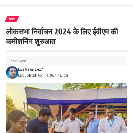
308
बिहार
लोकसभा निर्वाचन 2024 के लिए ईवीएम की
Facebook
कमीशनिंग शुरुआत
2 Min Read
What do you think?
Live News 24x7
Last updated: April 11, 2024 7:22 pm
Love
Sad
Happy
Sleepy
Angry
Dead
Wink
0
0
0
0
0
0
0
Leave a review
Your email address will not be published.
Required fields are marked
*