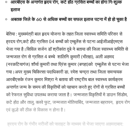
आरबीएस के अन्तर्गत हृदय रोग, कटे होंठ ग्रसित बच्चों का होगा निःशुल्क
वादी नेताओं को और ऐसे कर्मचारी विरोधी सरकार दोनों को चुनाव में उखाड़ फेंकना
इलाज
चाहिए।
अबतक जिले के 60 से अधिक बच्चों का सफल इलाज पटना में हो हो चुका है
सभा को संबोधित करते हुए मुख्य वक्ता फ्रंट अगेंस्ट एनपीएस इन रेलवे के
राष्ट्रीय महासचिव कामरेड राजेन्द्र पाल जी ने कहा कि पुरानी पेंशन कोई खैरात
बेतिया : मुख्यमंत्री बाल हृदय योजना के तहत जिला स्वास्थ्य समिति परिसर से
नहीं है बल्कि वो हमारे खून पसीने की कमाई है और इसे हम लेकर रहेंगे। रुपये का
ह्रदय रोग,कटे होंठ ग्रसित 04 बच्चों को एम्बुलेंस से पटना आईजीआईएमएस
रोना रोने वाली केंद्र सरकार कहती है कि पुरानी पेंशन देश पर बोझ है तो
भेजा गया है।सिविल सर्जन डॉ श्रीकांत दुबे ने बताया की जिला स्वास्थ्य समिति से
उद्योगपतियों का अरबों खरबों का लोन और टैक्स माफ क्यों कर रहे हैं। खुद पांच
जन्मजात रोग से ग्रसित 4 बच्चे शालिनि कुमारी (भीतहा), अली अहमद
पांच पेंशन क्यों ले रही है। एक नेशन एक राशन, की बात करने वाले एक पेंशन की
(नरकटियागंज) शौर्या कुमारी तथा प्रिंस कुमार (बगहा)को एम्बुलेंस से पटना भेजा
बात क्यों नहीं कर रही है। बतौर विशिष्ट अतिथि एलारसा के जोनल महासचिव
गया।अपर मुख्य चिकित्सा पदाधिकारी डा. रमेश चन्द्रा तथा जिला समन्वयक
कामरेड ए के रावत ने कहा कि दोनों मान्यता प्राप्त यूनियन के नेता सरकार की
आरबीएसके रंजन कुमार मिश्रा ने बताया की राष्ट्रीय बाल स्वास्थ्य कार्यक्रम
दलाली करने में लगी हुई है। ऐसे नेताओं को सबक सिखाने की जरूरत है। सभा
अन्तर्गत जन्म के समय की विकृतियों को पहचान करते हुए रोगों से ग्रसित बच्चों
को संबोधित करते हुए नेशनल मूवमेंट टू सेव रेलवे के राष्ट्रीय प्रचार सचिव
को रेफरल सुविधा उपलब्ध कराया जाता है। जन्मजात विकृतियों मे डाउन सिंडोम,
डाक्टर कमल उसरी जी ने कहा कि सरकार रेलवे सहित देश के राष्ट्रीय
कटे होठ और तालु, क्लवे फुट, जन्मजात मोतियाबिंद, जन्मजात बहरापन, हृदय रोग
सार्वजनिक संपत्तियों को ओने पौने दामों में बेचने में लगी हुई है। इसे रोकने के लिए
एवं कूल्हे की ठीक से विकास न होना है।
रेलवे कर्मचारियों के साथ साथ छात्रों नौजवानों किसानों मजदूरों महिलाओं सहित
सभी वर्गों को एकजुट कर रोका जा सकता है।
ह्रदय रोग के गंभीर मरीजों को फ्लाइट के माध्यम से भेजा जाएगा अहमदाबाद: