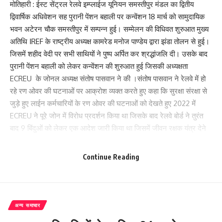
मोतिहारी : ईस्ट सेंट्रल रेलवे इम्प्लाईज यूनियन समस्तीपुर मंडल का द्वितीय
द्विवार्षिक अधिवेशन सह पुरानी पेंशन बहाली पर कन्वेंशन 18 मार्च को सामुदायिक
भवन अटेरन चौक समस्तीपुर में सम्पन्न हुई। सम्मेलन की विधिवत शुरुआत मुख्य
अतिथि IREF के राष्ट्रीय अध्यक्ष कामरेड मनोज पाण्डेय द्वारा झंडा तोलन से हुई।
जिसमें शहीद वेदी पर सभी साथियों ने पुष्प अर्पित कर श्रद्धांजलि दी। उसके बाद
पुरानी पेंशन बहाली को लेकर कन्वेंशन की शुरुआत हुई जिसकी अध्यक्षता
ECREU के जोनल अध्यक्ष संतोष पासवान ने की ।संतोष पासवान ने रेलवे में हो
रहे रण ओवर की घटनाओं पर आक्रोश व्यक्त करते हुए कहा कि सुरक्षा संरक्षा से
जुड़े हुए लाईन कर्मचारियों के रण ओवर की घटनाओं को देखते हुए 2022 में
ECREU ने पूरे जोन में विरोध प्रदर्शन किया था जिसके बाद रेलवे बोर्ड ने तुरंत
बाद 9 बिंदुओं को लेकर एक आदेश जारी किया था जिसमें जीवन रक्षक यंत्र देने
की बात कही गई थी। लेकिन आज तक जीवन रक्षक यंत्र नहीं दिया गया।
दिखावे के नाम पर कुछेक जगह दो चार रक्षक यंत्र बांटा गया।श्री पासवान ने
Continue Reading
कर्मचारियों के समस्याओं को लेकर बात करते हुए रेलवे प्रशासन से मांग किया कि
ट्रैकमेंटेंनर सहित सभी ग्रुप डी कर्मचारियों को 4200 ग्रेड पे तक पदोन्नति देने
, रेलवे बोर्ड के आदेशानुसार ट्रैकमेंटेंनरों को 2700 , 4100 व 6000 रिस्क
एलाउंस, सभी सेफ्टी कैटेगरी के कर्मचारियों को रिस्क एलाउंस, ट्रेन मैनेजर को
अन्य समाचार
4200 ग्रेड पे के इनिशियल पोस्ट पर नियुक्त करने, स्पैड के मामलों में 14/2 के