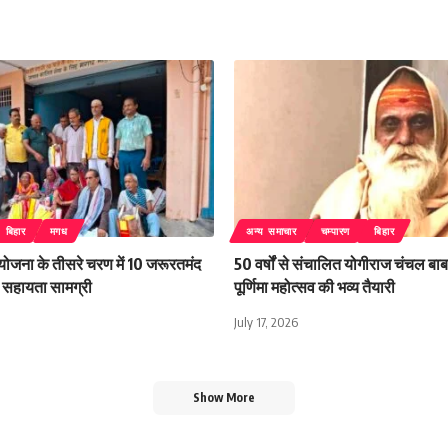
बिहार
मगध
अन्य समाचार
चम्पारण
बिहार
 योजना के तीसरे चरण में 10 जरूरतमंद
50 वर्षों से संचालित योगीराज चंचल बाबा
िली सहायता सामग्री
पूर्णिमा महोत्सव की भव्य तैयारी
July 17, 2026
Show More