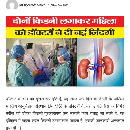
Last updated: March 17, 2024 5:43 am
वही कुम्हार के विधायक अरुण सिन्हा ने कहा कि अखिल भारतीय रौनियार वैश्य
महासभा द्वारा परिवारिक होली मिलन समारोह में शामिल हुए सभी लोगों को होली की
शुभकामनाएं आप सभी परिवार को होली तरक्की लेकर आए यही हमारी शुभकामनाएं
है। वही महापौर सिता साहु ने सभी लोगों को शुभकामनाएं दी, राष्ट्रीय महासचिव
विशाल आनंद ने सभी रौनियार समाज को होली में आए इसके लिए सभी का आभार
व्यक्त किए और कहा कि समाज को बिहार बढाने के लिए आपसी मनमुटाव को खत्म
डॉक्टर भगवान का दूसरा रूप होते हैं, यह संभव कर दिखाया दिल्ली के अखिल
कर के उच्चाई हासिल कि दिशा में काम करना होगा,शिव कुमार गुप्ता ने आए हुए
भारतीय आयुर्विज्ञान संस्थान (AIIMS) के डॉक्टरों ने. यहां डायलिसिस पर निर्भर
सभी रौनियार समाज के सभी परिवारीक लोगों को होली की शुभकामनाएं दी और
मरीज को दोहरा किडनी प्रत्यारोपण कर उसकी जान बचाई जा सकी है. यह
कहा कि हम सभी को एक होकर काम करने, समाज को सही दिशा में ले जाने की
इतिहास में पहला डबल किडनी ट्रांसप्लांट मामला है. इसकी जानकारी अस्पताल
जरूरत है। होली आपके जीवन में नयी उर्जा के साथ एक नया आयाम दे यही
द्वारा दी गई.