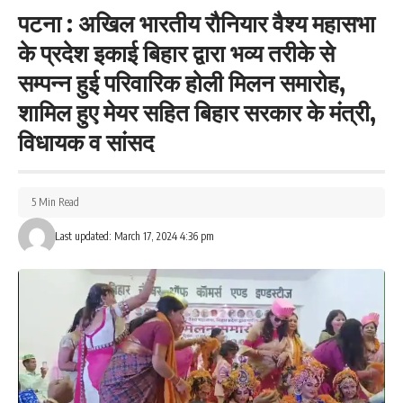
पटना : अखिल भारतीय रौनियार वैश्य महासभा
198
के प्रदेश इकाई बिहार द्वारा भव्य तरीके से
सम्पन्न हुई परिवारिक होली मिलन समारोह,
शामिल हुए मेयर सहित बिहार सरकार के मंत्री,
Facebook
विधायक व सांसद
What do you think?
5 Min Read
Last updated: March 17, 2024 4:36 pm
Love
Sad
Happy
Sleepy
Angry
Dead
Wink
0
0
0
0
0
0
0
Leave a review
Your email address will not be published.
Required fields are marked
*