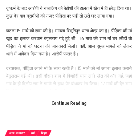
दुष्कर्म के बाद आरोपी ने नाबालिग को बेहोशी की हालत में खेत में ही छोड़ दिया था।
कुछ देर बाद ग्रामीणों की नजर पीड़िता पर पड़ी तो उसे घर लाया गया।
घटना 15 मार्च की शाम की है। मामला विभूतिपुर थाना क्षेत्र का है। पीड़िता की मां
खुद का इलाज करवाने बेगूसराय गई हुई थी। 16 मार्च की शाम मां घर लौटी तो
पीड़िता ने मां को घटना की जानकारी मिली। वहीं, आज सुबह मामले को लेकर
थाने में आवेदन दिया गया है। आरोपी फरार है।
दरअसल, पीड़िता अपने मां के साथ रहती है। 15 मार्च को मां अपना इलाज कराने
बेगूसराय गई थी। इसी दौरान शाम में किशोरी घास लाने खेत की ओर गई, जहां
गांव के ही दिलीप राम ने गमछे से हाथ-पैर बांधकर रेप किया। 17 मार्च की देर शाम
किशोरी को मेडिकल जांच के लिए लेकर सदर अस्पताल लाया गया। हालांकि,
ग्रामीणों के बीच चर्चा यह भी है कि मामले को लेकर गांव में पंचायती भी हुई, लेकिन
Continue Reading
मामला नहीं सुलझा। इसके बाद पुलिस से शिकायत की गई।
विभूतिपुर थानाध्यक्ष आनंद कश्यप ने बताया कि पीड़िता की ओर से आवेदन मिला
है। आवेदन के आधार पर प्राथमिकी दर्ज की गई है। पूरे मामले की जांच की जा
अन्य समाचार
धर्म
बिहार
रही है। दोषी पर कार्रवाई की जाएगी। फिलहाल आरोपी अभी फरार है।