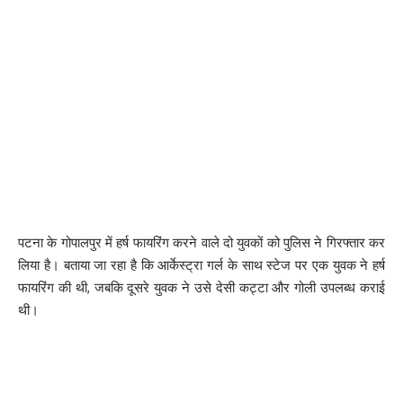
उन्होंने बताया कि इस तरह की घटना दुखद है और जिन्होंने यह मध्यान भोजन
स्कूल को सप्लाई किया है, उसकी जांच होनी चाहिए और उस पर कड़ी कार्रवाई की
जाएगी। इस घटना के बाद से ही सदर अस्पताल में परिजनों की चीख पुकार मची
हुई है। चारों ओर बच्चों के परिजन अपने बच्चों का इलाज कराने में जुटे हुए हैं।
चिकित्सकों के अनुसार फिलहाल बच्चों की स्थिति में सुधार हो रहा है और सभी
खतरे से बाहर हैं। आपको बता दे कि इससे पहले भी बिहार के कई स्कूलो में मध्याह्न
भोजन खाने से बच्चों के बिमार होने की खबर आ चुकी है।
242
पटना के गोपालपुर में हर्ष फायरिंग करने वाले दो युवकों को पुलिस ने गिरफ्तार कर
लिया है। बताया जा रहा है कि आर्केस्ट्रा गर्ल के साथ स्टेज पर एक युवक ने हर्ष
फायरिंग की थी, जबकि दूसरे युवक ने उसे देसी कट्टा और गोली उपलब्ध कराई
Facebook
थी।
What do you think?