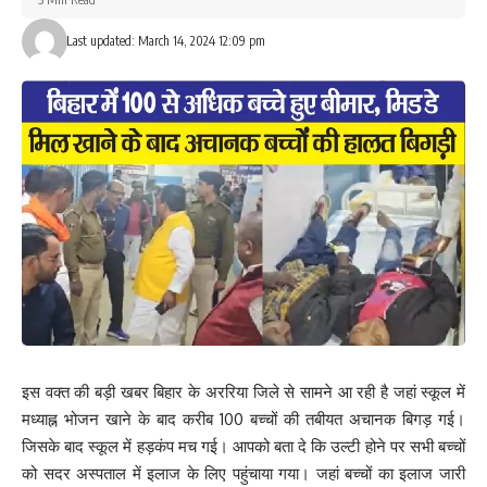
बुधवार की रात कोलकाता से घर पहुंचा था और गुरुवार की सुबह घटना को अंजाम
Last updated: March 14, 2024 12:09 pm
दे दिया। वहीं मृतका रंभा देवी गर्भवती बताई जा रही है। घटना के वक्त आरोपी
बिट्टू कुमार नशे के हालात में था।
मृतका की मां ने बताया कि आरोपी बिट्टू कुमार कोलकाता में पिता जी का दुकान
चलाता है। वह 15 दिन पहले कोलकाता गया था। कोलकाता जाने के बाद भी पत्नी
के किसी बात को लेकर फोन पर विवाद हो गया था। जिसकी जानकारी पत्नी रंभा
देवी ने अपने मां को फोन करके दिया गया था। विवाद के बाद घर लौटे बिट्टू ने
हत्याकांड को अंजाम दे दिया। आरोपी बिट्टू की चार लड़कियां है।
205
Facebook
इस वक्त की बड़ी खबर बिहार के अररिया जिले से सामने आ रही है जहां स्कूल में
मध्याह्न भोजन खाने के बाद करीब 100 बच्चों की तबीयत अचानक बिगड़ गई।
जिसके बाद स्कूल में हड़कंप मच गई। आपको बता दे कि उल्टी होने पर सभी बच्चों
को सदर अस्पताल में इलाज के लिए पहुंचाया गया। जहां बच्चों का इलाज जारी
What do you think?