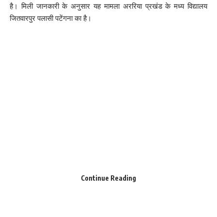
है। मिली जानकारी के अनुसार यह मामला अररिया प्रखंड के मध्य विद्यालय
जितवारपुर पलासी पटेंगना का है।
Love
Sad
Happy
Sleepy
Angry
Dead
Wink
0
0
0
0
0
0
0
Leave a review
Your email address will not be published.
Required fields are marked
*
Your Rating
Continue Reading