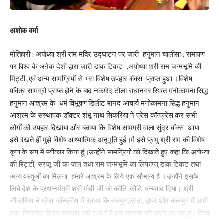
अशोक वर्मा
मोतिहारी : अयोध्या श्री राम मंदिर उद्घाटन पर जारी हनुमान चालीसा , रामायण
पर विश्व के अनेक देशों द्वारा जारी डाक टिकट ,अयोध्या श्री राम जन्मभूमि की
मिट्टी ,एवं अन्य सामग्रियों से भरा विशेष उपहार बॉक्स प्राप्त हुआ ।विशेष
पवित्र सामग्री प्राप्त होने के बाद नकछेद टोला राधानगर स्थित मनोकामना सिद्ध
हनुमान आश्रम के धर्म विभूषण डिलीट मानद आचार्य मनोकामना सिद्ध हनुमान
आश्रम के संस्थापक डॉक्टर शंभू नाथ सिकरिया ने प्रेस कॉन्फ्रेंस कर सभी
लोगों को उपहार दिखाया और बताया कि विशेष सामग्री वाला सुंदर बॉक्स आया
इसे देखते हीं मुझे विशेष आध्यात्मिक अनूभूति हुई।मै इसे प्रभु श्री राम की विशेष
कृपा के रूप में स्वीकार किया हूं।उन्होंने सामग्रियों को दिखाते हुए कहा कि अयोध्या
की मिट्टी, सरजू जी का जल तथा राम जन्मभूमि का लिफाफा,डाक टिकट तथा
अन्य वस्तुओं का मिलना हमारे आश्रम के लिये एक सौभाग्य है ।उन्होंने इसके
लिये देश के प्रधानमंत्री श्री मोदी जी को कोटि-कोटि धन्यवाद दिया। श्री
सीकारिया ने प्रेस कॉन्फ्रेंस में बताया कि सतयुग,त्रेता, द्वापर और कलयुग में अभी
तक त्रिलोक विजय महायज्ञ नही हुआ है,मै इस महायज्ञ को करने जा रहा हूं। विश्व