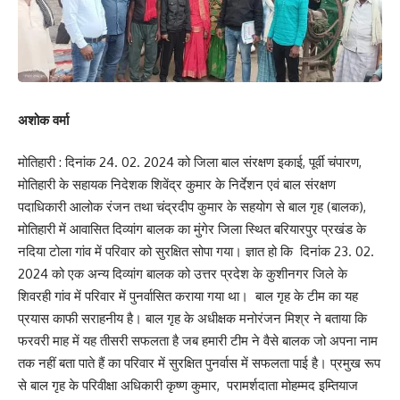
लोग यहां आया करते और जल चढ़ाते हैं। शिवलिंग के बगल में ही व्यास गद्दी का भी
निर्माण हो चुका है जहां आचार्य शंभू नाथ सिकरिया द्वारा विभिन्न अध्यात्मिक विषय
पर प्रवचन माला की श्रृंखला शिघ्र आरंभ होने वाली है। जिले के प्रसिद्ध
उद्योगपति से आध्यात्मिक गुरू बने महात्मा सिकारिया लंबे समय तक एक
राजनीतिक दल के समीप रहे हैं लेकिन अब ये विशुद्ध रूप से आध्यात्म की ओर मुड
अशोक वर्मा
चुके हैं। अब आध्यात्मिक क्रियाकलापों में इनकी विशेष रुचि रह गई है तथा स्वयं
एक साधक और सन्यासी के रूप में अपना जीवन निर्वहन कर रहे हैं। अपने
मोतिहारी : दिनांक 24. 02. 2024 को जिला बाल संरक्षण इकाई, पूर्वी चंपारण,
परिसर में इन्होंने एक बड़ा ही आकर्षक गुफा पहाड बनाकर उसके बीच हनुमान
मोतिहारी के सहायक निदेशक शिवेंद्र कुमार के निर्देशन एवं बाल संरक्षण
मंदिर का निर्माण किया है।मंदिर मे श्रीराम जानकी की आकर्षण मूर्ति भी लगी हुई
पदाधिकारी आलोक रंजन तथा चंद्रदीप कुमार के सहयोग से बाल गृह (बालक),
है ।मंदिर की सबसे बड़ी विशेषता यह है कि मंदिर के ऊपर पहाड़ के दृश्य के बीच ये
मोतिहारी में आवासित दिव्यांग बालक का मुंगेर जिला स्थित बरियारपुर प्रखंड के
अपने माता-पिता एवं दिवंगत पत्नी की मुर्ति बड़े ही श्रद्धा के साथ स्थापित की है ।
नदिया टोला गांव में परिवार को सुरक्षित सोपा गया। ज्ञात हो कि दिनांक 23. 02.
विखरते पारिवारिक दौर मे इन्होने मां-पिता के प्रति श्रद्धा एवं आस्था रखने की
2024 को एक अन्य दिव्यांग बालक को उत्तर प्रदेश के कुशीनगर जिले के
प्रेरणा नई पीढी को दी है जो अति प्रशंसनीय है। गौरतलब है कि शंभू नाथ
शिवरही गांव में परिवार में पुनर्वासित कराया गया था। बाल गृह के टीम का यह
सिकरिया के ज्येस्ट पुत्र जमुना शिकारिया भाजपा के जाने-माने नेता है । नरेंद्र
प्रयास काफी सराहनीय है। बाल गृह के अधीक्षक मनोरंजन मिश्र ने बताया कि
मोदी जी को प्राप्त देश-विदेश के महत्वपूर्ण उपहार को नेट से इन्होंने नीलामी के
फरवरी माह में यह तीसरी सफलता है जब हमारी टीम ने वैसे बालक जो अपना नाम
माध्यम से हासिल करके उसे अपने म्यूजियम में बड़े हीं सुंदर ढंग से सजाकर स्थान
तक नहीं बता पाते हैं का परिवार में सुरक्षित पुनर्वास में सफलता पाई है। प्रमुख रूप
दिया है। मयूजियम का नाम नमो गंगे नरेन्द्र मोदी म्यूजियम रखा है, इसको देखने
से बाल गृह के परिवीक्षा अधिकारी कृष्ण कुमार, परामर्शदाता मोहम्मद इम्तियाज
के लिए काफी लोग आते हैं। जमुना सिकारिया को भी मंदिर द्वारा जारी विशेष डाक