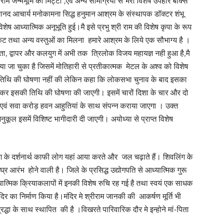
राम जन्मभूमि की मिट्टी ,एवं अन्य सामग्रियों से भरा विशेष उपहार बॉक्स
 मानद आचार्य मनोकामना सिद्ध हनुमान आश्रम के संस्थापक डॉक्टर शंभू
ेष आध्यात्मिक अनूभूति हुई।मै इसे प्रभु श्री राम की विशेष कृपा के रूप
िकट तथा अन्य वस्तुओं का मिलना हमारे आश्रम के लिये एक सौभाग्य है ।
्रेता, द्वापर और कलयुग में अभी तक त्रिलोक विजय महायज्ञ नही हुआ है,मै
कराया जा चुका है जिसमें मोतिहारी से प्रतीकात्मक मेटल के अश्व को विशेष
ञ की तिथि की घोषणा नहीं की लेकिन कहा कि लोकसभा चुनाव के बाद इसका
धारण कर इसकी तिथि की घोषणा की जाएगी। इसमें चारों दिशा के चार और दो
ाप एवं सवा करोड़ हवन आहुतियां के साथ संपन्न कराया जाएगा । उक्त
कूल इसमें विशिष्ट भागीदारी दी जाएगी। अयोध्या से प्राप्त विशेष
िंग के दर्शनार्थ काफी लोग यहां आया करते और जल चढ़ाते हैं। शिवलिंग के
िघ्र आरंभ होने वाली है। जिले के प्रसिद्ध उद्योगपति से आध्यात्मिक गुरू
ात्मिक क्रियाकलापों में इनकी विशेष रुचि रह गई है तथा स्वयं एक साधक
िर का निर्माण किया है।मंदिर मे श्रीराम जानकी की आकर्षण मूर्ति भी
श्रद्धा के साथ स्थापित की है ।विखरते पारिवारिक दौर मे इन्होने मां-पिता