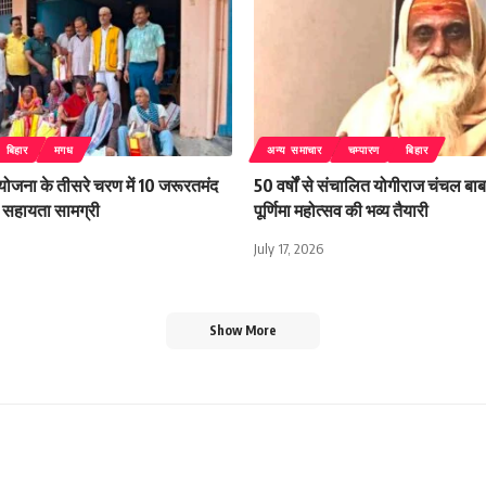
बिहार
मगध
अन्य समाचार
चम्पारण
बिहार
 योजना के तीसरे चरण में 10 जरूरतमंद
50 वर्षों से संचालित योगीराज चंचल बाबा
िली सहायता सामग्री
पूर्णिमा महोत्सव की भव्य तैयारी
July 17, 2026
Show More