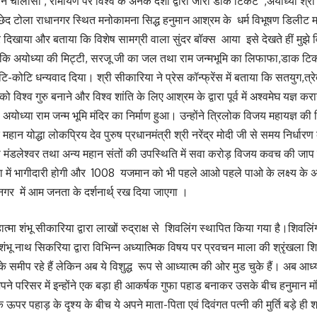
ान चालीसा , रामायण पर विश्व के अनेक देशों द्वारा जारी डाक टिकट ,अयोध्या श्री 
 नकछेद टोला राधानगर स्थित मनोकामना सिद्ध हनुमान आश्रम के धर्म विभूषण डिलीट
दिखाया और बताया कि विशेष सामग्री वाला सुंदर बॉक्स आया इसे देखते हीं मुझे विश
ुए कहा कि अयोध्या की मिट्टी, सरजू जी का जल तथा राम जन्मभूमि का लिफाफा,डाक ट
कोटि-कोटि धन्यवाद दिया। श्री सीकारिया ने प्रेस कॉन्फ्रेंस में बताया कि सतयुग,त
ो विश्व गुरु बनाने और विश्व शांति के लिए आश्रम के द्वारा पूर्व में अश्वमेघ यज्ञ 
ाद अयोध्या राम जन्म भूमि मंदिर का निर्माण हुआ। उन्होंने त्रिलोक विजय महायज्
महान योद्धा लोकप्रिय देव पुरुष प्रधानमंत्री श्री नरेंद्र मोदी जी से समय निर्
 महा मंडलेश्वर तथा अन्य महान संतों की उपस्थिति में सवा करोड़ विजय कवच की ज
ख्या में भागीदारी होगी और 1008 यजमान को भी पहले आओ पहले पाओ के लक्ष्य के अनु
नगर में आम जनता के दर्शनार्थ् रख दिया जाएगा ।
्मा शंभू सीकारिया द्वारा लाखों रुद्राक्ष से शिवलिंग स्थापित किया गया है।शिवल
र्य शंभू नाथ सिकरिया द्वारा विभिन्न अध्यात्मिक विषय पर प्रवचन माला की श्रृंखला श
मीप रहे हैं लेकिन अब ये विशुद्ध रूप से आध्यात्म की ओर मुड चुके हैं। अब आध्य
पने परिसर में इन्होंने एक बड़ा ही आकर्षक गुफा पहाड बनाकर उसके बीच हनुमान मंद
 ऊपर पहाड़ के दृश्य के बीच ये अपने माता-पिता एवं दिवंगत पत्नी की मुर्ति बड़े ही 