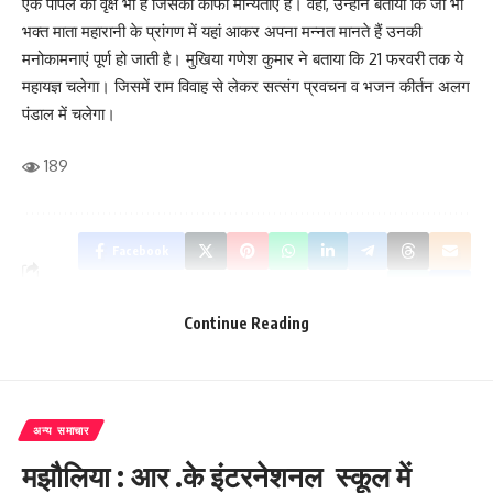
एक पीपल का वृक्ष भी है जिसकी काफी मान्यताएं हैं। वहीं, उन्होंने बताया कि जो भी
भक्त माता महारानी के प्रांगण में यहां आकर अपना मन्नत मानते हैं उनकी
मनोकामनाएं पूर्ण हो जाती है। मुखिया गणेश कुमार ने बताया कि 21 फरवरी तक ये
महायज्ञ चलेगा। जिसमें राम विवाह से लेकर सत्संग प्रवचन व भजन कीर्तन अलग
पंडाल में चलेगा।
189
Facebook
Continue Reading
What do you think?
अन्य समाचार
Love
Sad
Happy
Sleepy
Angry
Dead
Wink
मझौलिया : आर .के इंटरनेशनल स्कूल में
0
0
0
0
0
0
0