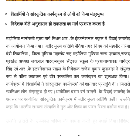
विद्यार्थियों ने सांस्कृतिक कार्यक्रम से लोगों को किया मंत्रमुग्ध
निदेशक बोले अनुशासन ही सफलता का मार्ग प्रशस्त करता है
Save my name, email, and website in this browser for the next time I comment.
मझौलिया नानोसती मुख्य मार्ग स्थित आर .के इंटरनेशनल स्कूल में विदाई समारोह
का आयोजन किया गया। बतौर मुख्य अतिथि बेतिया नगर निगम की महापौर गरिमा
देवी शिकारिया , जिला मुखिया महासंघ सह मझौलिया मुखिया सत्य प्रकाश,राजद
प्रखंड अध्यक्ष जयलाल यादव,मधुबन सेंट्रल स्कूल के प्रधानाध्यापक नागेंद्र
सिंह एवं आर .के इंटरनेशनल स्कूल के निदेशक राजेश कुमार कुशवाहा ने संयुक्त
रूप से फीता काटकर एवं दीप प्रज्वलित कर कार्यक्रम का शुरूआत किया।
कार्यक्रम में विद्यार्थियों ने सांस्कृतिक कार्यक्रमों की शानदार प्रस्तुति दी। जिससे
उपस्थित लोग मंत्रमुग्ध हो गए।आयोजित दशम वर्ग छात्रों के विदाई समारोह के
अवसर पर आयोजित सांस्कृतिक कार्यक्रम में बतौर मुख्य अतिथि कही। उन्होंने
कहा कि भारतीय सभ्यता संस्कृति में गुरु और शिष्य का पावन रिश्ता दर्शाया गया है।
उन्होंने छात्रों के उज्जवल भविष्य की कामना करते हुए बधाई दिया।विशिष्ट
अतिथि मधुबन सेंट्रल स्कूल के प्रधानाध्यापक नागेंद्र सिंह ने छात्रों का उत्साह