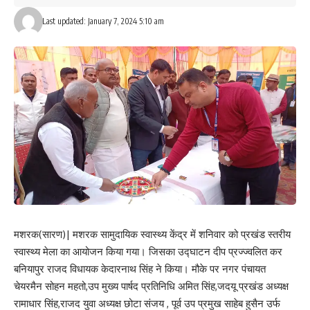
Your Rating
Last updated: January 7, 2024 5:10 am
मशरक(सारण)| मशरक सामुदायिक स्वास्थ्य केंद्र में शनिवार को प्रखंड स्तरीय
स्वास्थ्य मेला का आयोजन किया गया। जिसका उद्घाटन दीप प्रज्ज्वलित कर
बनियापुर राजद विधायक केदारनाथ सिंह ने किया। मौके पर नगर पंचायत
चेयरमैन सोहन महतो,उप मुख्य पार्षद प्रतिनिधि अमित सिंह,जदयू प्रखंड अध्यक्ष
रामाधार सिंह,राजद युवा अध्यक्ष छोटा संजय , पूर्व उप प्रमुख साहेब हुसैन उर्फ
Save my name, email, and website in this browser for the next time I comment.