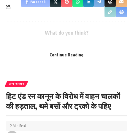
Facebook
What do you think?
Continue Reading
Love
Sad
Happy
Sleepy
Angry
Dead
Wink
0
0
0
0
0
0
0
अन्य समाचार
Leave a review
हिट एंड रन कानून के विरोध में वाहन चालकों
Your email address will not be published.
Required fields are marked
*
की हड़ताल, थमे बसों और ट्रको के पहिए
Your Rating
2 Min Read