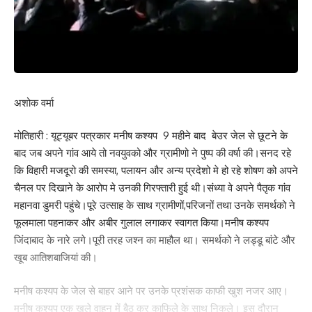
What do you think?
अशोक वर्मा
Love
Sad
Happy
Sleepy
Angry
Dead
Wink
0
0
0
0
0
0
0
मोतिहारी : यूट्यूबर पत्रकार मनीष कश्यप 9 महीने बाद बेउर जेल से छूटने के
बाद जब अपने गांव आये तो नवयुवको और ग्रामीणो ने पुष्प की वर्षा की।सनद रहे
कि विहारी मजदूरो की समस्या, पलायन और अन्य प्रदेशो मे हो रहे शोषण को अपने
Leave a review
चैनल पर दिखाने के आरोप मे उनकी गिरफ्तारी हुई थी।संध्या वे अपने पैतृक गांव
महानवा डुमरी पहुंचे।पूरे उत्साह के साथ ग्रामीणों,परिजनों तथा उनके समर्थको ने
Your email address will not be published.
Required fields are marked
*
फूलमाला पहनाकर और अबीर गुलाल लगाकर स्वागत किया।मनीष कश्यप
Your Rating
जिंदाबाद के नारे लगे।पूरी तरह जश्न का माहौल था। समर्थको ने लड्डू बांटे और
खूब आतिशबाजियां की।
मनीष कश्यप के जेल से बाहर आने पर उनके प्रशंसक काफी खुश नजर आए।
मनीष कश्यप एक खुले वाहन में बैठ कर काफिले के साथ निकले। इस दौरान