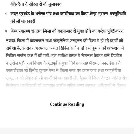
वीके रैना ने सीएस से की मुलाकात
सदर प्रखंड के भरोसा गांव तथा काशीचक का किया क्षेत्र भ्रमण, वस्तुस्थिति
की ली जानकारी
विश्व स्वास्थ्य संगठन जिला को कालाजार से मुक्त होने का करेगा पुष्टिीकरण
नवादा: जिला में कालाजार तथा फाइलेरिया उन्मूलन की दिशा में हो रहे कार्यों की
समीक्षा बैठक सदर ​अस्पताल स्थित सिविल सर्जन डॉ राम कुमार की अध्यक्षता में
सिविल सर्जन कक्ष में की गयी. इस समीक्षा बैठक में नेशनल वेक्टर बॉर्न डिजीज
Save my name, email, and website in this browser for the next time I comment.
कंट्रोल प्रोग्राम विभाग के भूतपूर्व संयुक्त निदेशक सह पीरामल फाउंडेशन के
परामर्शदाता डॉ विनोद कुमार रैना ने जिला स्तर पर कालाजार तथा फाइलेरिया
उन्मूलन को लेकर हो रहे कार्यों की जानकारी ली. बैठक में जिला वेक्टर जनित रोग
नियंत्रण पदाधिकारी डॉ आफताब कलीम सहित अन्य स्वास्थ्य अधिकारी ने हिस्सा
लिया. डॉ आफताब कलीम ने उन्हें बताया कि पूर्व में जिला में फाइलेरिया उन्मूलन के
लिए एमडीए राउंड संचालित किया गया है. कहा कि क्षेत्र में अब तक कालाजार के
Continue Reading
मरीज नहीं मिले हैं. सिविल सर्जन तथा डीवीबीडीसीओ से कहा कि वेक्टर बॉर्न
डिजीज कंट्रोल प्रोग्राम के तहत होने वाले कार्यों की निगरानी बढ़ायें.
भरोसा गांव में किया मरीजों से मुलाकात:
बैठक के उपरांत डॉ विनोद कुमार रैना ने सदर प्रखंड के भरोसा गांव तथा