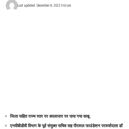
Last updated: December 8, 2023 3:43 am
Love
Sad
Happy
Sleepy
Angry
Dead
Wink
0
0
0
0
0
0
0
Leave a review
Your email address will not be published.
Required fields are marked
*
Your Rating
जिला सहित राज्य स्तर पर कालाजार पर पाया गया काबू
एनवीबीडीवी विभाग के पूर्व संयुक्त सचिव सह पीरामल फाउंडेशन परामर्शदाता डॉ