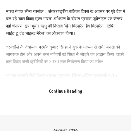
Save my name, email, and website in this browser for the next time I comment.
भारत नेपाल सीमा रक्सौल : अंतरराष्ट्रीय बालिका दिवस के अवसर पर पूरे देश में
चल रहे ‘बाल विवाह मुक्त भारत’ अभियान के दौरान प्रयास जुवेनाइल एड सेन्टर
पूर्वी चंपारण द्वारा भुवन ऋभु की किताब ‘व्हेन चिल्ड्रेन हैव चिल्ड्रेन : टिपिंग
प्वाइंट टू एंड चाइल्ड मैरेज’ का लोकार्पण किया।
*रक्सौल के विधायक प्रमोद कुमार सिन्हा ने बुक के माध्यम से सभी जनता को
जागरूक होने और अपने बच्चे बच्चियों को शिक्षा से जोड़ने का आह्वान किया ताकी
बाल विवाह जैसी कुरीतियों पर 2030 तक नियंत्रण किया जा सके*
*मानव तस्करी रोधी ईकाई क्षेत्रक मुख्यालय बेत्तिया ऑफिस एसएसबी 47th
वाटालियन पंटोका रक्सौल इंस्पेक्टर मनोज कुमार शर्मा ने बताया कि ये समाज
सुधारक कार्यक्रम हैं जिसे हम सभी के सहयोग से बाल विवाह मुक्त भारत का
Continue Reading
निर्माण कर सकते हैं।*
प्रख्यात बाल अधिकार कार्यकर्ता और महिलाओं एवं बच्चों की सुरक्षा की लड़ाई
लड़ने वाले सुप्रीम कोर्ट के प्रखर अधिवक्ता भुवन ऋभु महिलाओं एवं बच्चों के
लिए काम करने वाले गैर सरकारी संगठन प्रयास संस्था के सलाहकार भी हैं।
August 2026