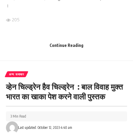
।
205
Facebook
Continue Reading
What do you think?
अन्य समाचार
व्हेन चिल्ड्रेन हैव चिल्ड्रेन : बाल विवाह मुक्त
भारत का खाका पेश करने वाली पुस्तक
Love
Sad
Happy
Sleepy
Angry
Dead
Wink
0
0
0
0
0
0
0
3 Min Read
Leave a review
Last updated: October 12, 2023 4:40 am