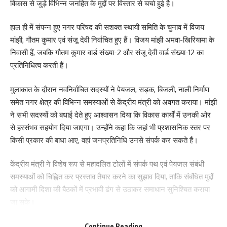
विकास से जुड़े विभिन्न जनहित के मुद्दों पर विस्तार से चर्चा हुई है।
हाल ही में संपन्न हुए नगर परिषद की सशक्त स्थायी समिति के चुनाव में विजय
मांझी, गौतम कुमार एवं संजू देवी निर्वाचित हुए हैं। विजय मांझी अमवा-खिरियामा के
What do you think?
निवासी हैं, जबकि गौतम कुमार वार्ड संख्या-2 और संजू देवी वार्ड संख्या-12 का
प्रतिनिधित्व करती हैं।
Love
Sad
Happy
Sleepy
Angry
Dead
Wink
मुलाकात के दौरान नवनिर्वाचित सदस्यों ने पेयजल, सड़क, बिजली, नाली निर्माण
0
0
0
0
0
0
0
समेत नगर क्षेत्र की विभिन्न समस्याओं से केंद्रीय मंत्री को अवगत कराया। मांझी
ने सभी सदस्यों को बधाई देते हुए आश्वासन दिया कि विकास कार्यों में उनकी ओर
से हरसंभव सहयोग दिया जाएगा। उन्होंने कहा कि जहां भी प्रशासनिक स्तर पर
Leave a review
किसी प्रकार की बाधा आए, वहां जनप्रतिनिधि उनसे संपर्क कर सकते हैं।
Your email address will not be published.
Required fields are marked
*
केंद्रीय मंत्री ने विशेष रूप से महादलित टोलों में संपर्क पथ एवं पेयजल संबंधी
Your Rating
समस्याओं को चिह्नित कर प्रस्ताव तैयार करने का सुझाव दिया, ताकि संबंधित मुद्दों
को आगामी दिशा की बैठकों में प्रभावी ढंग से उठाकर समाधान सुनिश्चित कराया
जा सके।
उन्होंने कहा कि पूर्ववर्ती सशक्त स्थायी समिति ने बेहतर कार्य किया है और नई
Continue Reading