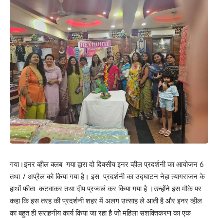
कार्यक्रम के दौरान जिला कार्यक्रम पदाधिकारी, बाल कल्याण विभाग, दरभंगा से
श्रीमती रश्मि वर्मा ने छात्राओं एवं उपस्थित श्रोताओं को मतदान के मूल्यों के
प्रति कर्त्तव्यों का बोध कराया तथा अपनी स्वरचित पंक्तियों के माध्यम से मतदान
करने हेतु प्रेरित किया तथा सदर सीडीपीओ श्रीमती निभा कुमारी ने युवा
मतदाताओं विशेषकर महिलाओं को इस अभियान में बढ़-चढ़कर भाग लेने हेतु प्रेरित
किया।
मंच का संचालन फाईनल ईयर की छात्रा सुश्री भाव्या कुमारी एवं स्वेता ने किया
तथा धन्यवाद ज्ञापण संस्थान की एनएसएस समन्यवक डा0 रश्मि कुमारी ने किया।
इस दौरान संस्थान के सभी कर्मी उपस्थित रहे।
237
गया।इनर व्हील क्लब गया द्वारा दो दिवसीय इनर व्हील प्रदर्शनी का आयोजन 6
तथा 7 अप्रैल को किया गया है। इस प्रदर्शनी का उद्घाटन नेहा त्यागराजन के
Facebook
हाथों फीता कटवाकर तथा दीप प्रज्वलं कर किया गया है ।उन्होंने इस मौके पर
कहा कि इस तरह की प्रदर्शनी शहर में अलग उत्साह ले आती है और इनर व्हील
का बहुत ही सराहनीय कार्य किया जा रहा है जो महिला सशक्तिकरण का एक