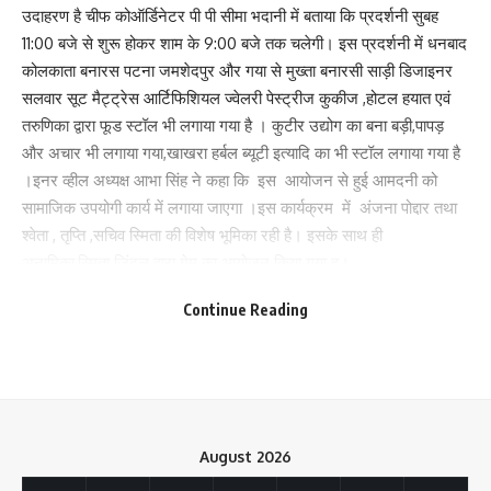
उदाहरण है चीफ कोऑर्डिनेटर पी पी सीमा भदानी में बताया कि प्रदर्शनी सुबह
What do you think?
11:00 बजे से शुरू होकर शाम के 9:00 बजे तक चलेगी। इस प्रदर्शनी में धनबाद
कोलकाता बनारस पटना जमशेदपुर और गया से मुख्ता बनारसी साड़ी डिजाइनर
सलवार सूट मैट्ट्रेस आर्टिफिशियल ज्वेलरी पेस्ट्रीज कुकीज ,होटल हयात एवं
तरुणिका द्वारा फूड स्टॉल भी लगाया गया है । कुटीर उद्योग का बना बड़ी,पापड़
Love
Sad
Happy
Sleepy
Angry
Dead
Wink
1
0
0
0
0
0
0
और अचार भी लगाया गया,खाखरा हर्बल ब्यूटी इत्यादि का भी स्टॉल लगाया गया है
।इनर व्हील अध्यक्ष आभा सिंह ने कहा कि इस आयोजन से हुई आमदनी को
सामाजिक उपयोगी कार्य में लगाया जाएगा ।इस कार्यक्रम में अंजना पोद्दार तथा
Leave a review
श्वेता , तृप्ति ,सचिव स्मिता की विशेष भूमिका रही है। इसके साथ ही
अनामिका,स्मिता जिंदल द्वारा गेम का आयोजन किया गया हू।
Your email address will not be published.
Required fields are marked
*
Continue Reading
236
Your Rating
Facebook
August 2026