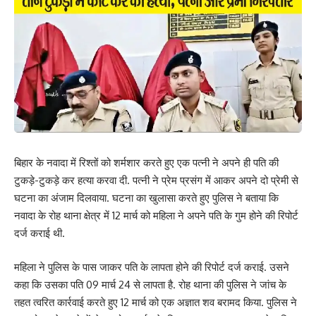
अस्पताल हाजीपुर भेजा। वहीं, महुआ एसडीपीओ शुरभ सुमन ने बताया कि मेडिकल
जांच के बाद प्राथमिक दर्ज कर आगे की कार्रवाई की जाएगी। हालांकि अब तक
आवेदन नहीं दिया गया है, बस सूचना मिली है।
201
Facebook
बिहार के नवादा में रिश्तों को शर्मशार करते हुए एक पत्नी ने अपने ही पति की
टुकड़े-टुकड़े कर हत्या करवा दी. पत्नी ने प्रेम प्रसंग में आकर अपने दो प्रेमी से
घटना का अंजाम दिलवाया. घटना का खुलासा करते हुए पुलिस ने बताया कि
What do you think?
नवादा के रोह थाना क्षेत्र में 12 मार्च को महिला ने अपने पति के गुम होने की रिपोर्ट
दर्ज कराई थी.
Love
Sad
Happy
Sleepy
Angry
Dead
Wink
महिला ने पुलिस के पास जाकर पति के लापता होने की रिपोर्ट दर्ज कराई. उसने
0
0
0
0
0
0
0
कहा कि उसका पति 09 मार्च 24 से लापता है. रोह थाना की पुलिस ने जांच के
तहत त्वरित कार्रवाई करते हुए 12 मार्च को एक अज्ञात शव बरामद किया. पुलिस ने