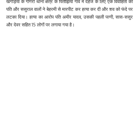
खगड़िया के गोगरी थाना क्षेत्र के पितौंझिया गांव में दहेज के लिए एक विवाहिता की
ट्रांसमिशन अस्सेस्मेंट सर्वे 2 कराया जायेगा एवं इसमें सफल होने के बाद
पति और ससुराल वालों ने बेहरमी से मारपीट कर हत्या कर दी और शव को फंदे पर
ट्रांसमिशन अस्सेस्मेंट सर्वे 3 कराया जायेगा. इसमें सफल होने के उपरांत उक्त
लटका दिया। हत्या का आरोप पति अमीर यादव, उसकी पहली पत्नी, सास-ससुर
प्रखंड को फ़ाइलेरिया मुक्त घोषित किया जायेगा.
और देवर सहित 15 लोगों पर लगाया गया है।
231
Facebook
What do you think?
Love
Sad
Happy
Sleepy
Angry
Dead
Wink
0
0
0
0
0
0
0