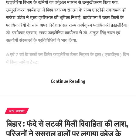
फ़ाइलेरिया विभाग के कर्मियों का वर्चुअल माध्यम से उन्मुखीकरण किया गया.
उन्मुखीकरण कार्यशाला में विश्व स्वास्थ्य संगठन के राज्य एनटीडी समन्वयक डॉ.
राजेश पांडेय ने मुख्य प्रशिक्षक की भूमिका निभाई. कार्यशाला में उक्त जिलों के
पदाधिकारियों के साथ अपर निदेशक सह राज्य कार्यक्रम पदाधिकारी फ़ाइलेरिया,
डॉ. परमेश्वर प्रसाद, राज्य फाइलेरिया कार्यालय से डॉ. अनुज सिंह रावत एवं
सहयोगी संस्थाओं के प्रतिनिधियों ने भाग लिया.
6 एवं 7 वर्ष के बच्चों का विशेष फ़ाइलेरिया टेस्ट स्ट्रिप के द्वारा ( एफटीएस ) दिन
में किया जायेगा टेस्ट:
कार्यशाला में उपस्थित अधिकारीयों की संबोधित करते हुए डॉ. राजेश पांडेय ने
Continue Reading
बताया कि ट्रांसमिशन अस्सेस्मेंट सर्वे के दौरान उक्त जिलों के चयनित स्कूलों में
कैंप लगाकर 7 वर्ष के बच्चों का विशेष फ़ाइलेरिया टेस्ट स्ट्रिप के द्वारा जांच किया
जायेगा. उन्होंने बताया कि यह कार्य दिन में किया जायेगा. एक इवैल्यूएशन यूनिट के
तहत अधिकतम पांच लाख की आबादी में 30 स्कूलों का चयन करके वैज्ञानिक
अन्य समाचार
तरीके से चयनित स्कूलों कक्षा के एक एवं दो वर्ष के बच्चों ( कक्षा एक एवं दो ) में
बिहार : फंदे से लटकी मिली विवाहिता की लाश,
विशेष फ़ाइलेरिया टेस्ट स्ट्रिप के द्वारा टेस्ट कर फ़ाइलेरिया के ट्रांसमिशन के
पता लगाया जायेगा एवं इसमें सफल होने के उपरांत वहां एमडीए अभियान बंद कर
परिजनों ने ससुराल वालों पर लगाया दहेज के