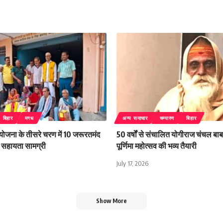
बिहार
मगध
अन्य समाचार
चम्पारण
बिहार
 योजना के तीसरे चरण में 10 जरूरतमंद
50 वर्षों से संचालित योगीराज चंचल बाबा
िली सहायता सामग्री
पूर्णिमा महोत्सव की भव्य तैयारी
July 17, 2026
Show More