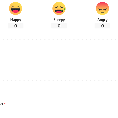
Happy
Sleepy
Angry
0
0
0
ked
*