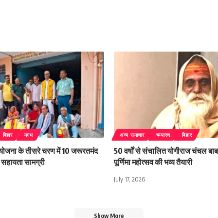
बिहार
मगध
अन्य समाचार
चम्पारण
बिहार
 योजना के तीसरे चरण में 10 जरूरतमंद
50 वर्षों से संचालित योगीराज चंचल बाबा
िली सहायता सामग्री
पूर्णिमा महोत्सव की भव्य तैयारी
July 17, 2026
Show More