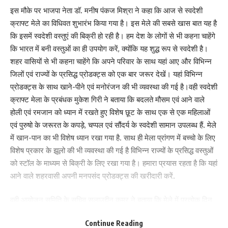
What do you think?
इस मौके पर भाजपा नेता डॉ. मनीष पंकज मिश्रा ने कहा कि आज से स्वदेशी
क्राफ्ट मेले का विधिवत शुभारंभ किया गया है। इस मेले की सबसे खास बात यह है
कि इसमें स्वदेशी वस्तुएं की बिक्री हो रही है। हम देश के लोगों से भी कहना चाहेंगे
कि भारत में बनी वस्तुओं का ही उपयोग करें, क्योंकि यह शुद्ध रूप से स्वदेशी है।
Love
Sad
Happy
Sleepy
Angry
Dead
Wink
0
0
0
0
0
0
0
शहर वासियों से भी कहना चाहेंगे कि अपने परिवार के साथ यहां आए और विभिन्न
जिलों एवं राज्यों के प्रसिद्ध प्रोडक्ट्स को एक बार जरूर देखें। यहां विभिन्न
प्रोडक्ट्स के साथ खाने-पीने एवं मनोरंजन की भी व्यवस्था की गई है।वही स्वदेशी
Leave a review
क्राफ्ट मेला के प्रबंधक मुकेश गिरी ने बताया कि बदलते मौसम एवं आने वाले
होली एवं रमजान को ध्यान में रखते हुए विशेष छूट के साथ एक से एक महिलाओं
Your email address will not be published.
Required fields are marked
*
एवं पुरुषो के जरूरत के कपड़े, चप्पल एवं सौंदर्य के स्वदेशी सामान उपलब्ध हैं. मेले
Your Rating
में खान-पान का भी विशेष ध्यान रखा गया है. साथ ही मेला प्रांगण में बच्चो के लिए
विशेष प्रकार के झूलो की भी व्यवस्था की गई है विभिन्न राज्यों के प्रसिद्ध वस्तुओं
को स्टॉल के माध्यम से बिक्री के लिए रखा गया है। हमारा प्रयास रहता है कि यहां
आने वाले शहरवासी अपनी मनपसंद प्रोडक्ट्स की खरीदारी करें.
वही आयोजन समिति के सचिव सलाउद्दीन कमर ने बताया कि मेले में प्रत्येक दिन
संध्या 6 बजे से 8 बजे तक सांस्कृतिक कार्यक्रम का भी आयोजन किया जाएगा.
Continue Reading
जिसमें मुख्य रूप से सिंगिंग एवं डांसिंग का कार्यक्रम होगा।इस मेले के आयोजन