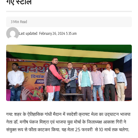
गए स्टॉल
बुखार, बदन में खुजली व सूजन की समस्या दिखाई देती है। इसके अलावा पैरों
और हाथों में सूजन, हाथीपांव और अंडकोषों की सूजन, फाइलेरिया के लक्षण हैं।
फाइलेरिया हो जाने के बाद धीरे-धीरे यह गंभीर रूप लेने लगता है। इससे बचाव के
3 Min Read
लिए विभाग द्वारा सर्वजन दवा सेवन कार्यक्रम संचालित किया जाता है।जिसमें डी ई
सी एवं एल्बेंडाजोल की दवा खिलाई जाती है।
Last updated: February 26, 2024 5:35 am
कार्यक्रम के दौरान मौके पर पीसीआई डीसी मनोज कुमार, डब्लू एचओ मॉनिटर
रमेश कुमार, पिरामल बीसी पप्पू कुमार, सिफार डीसी सिद्धांत कुमार, मोतिझील
फुटपाथ व्यवसायी संघ के सचिव नन्दलाल जी, कोषाध्यक्ष राजाबाबू जाय सवाल,
राजन सहित कई लोग मौजूद थें।
204
Facebook
गया: शहर के ऐतिहासिक गांधी मैदान में स्वदेशी क्राफ्ट मेला का उद्घाटन भाजपा
नेता डॉ. मनीष पंकज मिश्रा एवं भाजपा युवा मोर्चा के जिलाध्यक्ष आकाश गिरी ने
संयुक्त रूप से फीता काटकर किया. यह मेला 25 फरवरी से 10 मार्च तक चलेगा.