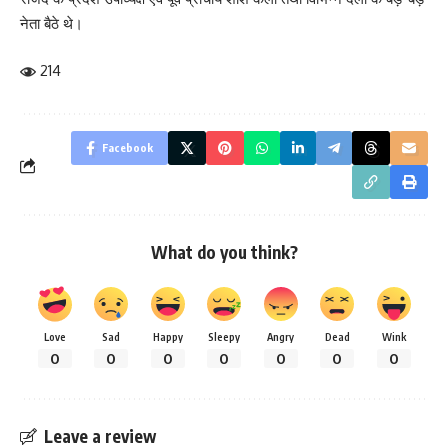
नेता बैठे थे।
214
Facebook
What do you think?
Love
Sad
Happy
Sleepy
Angry
Dead
Wink
0
0
0
0
0
0
0
Leave a review