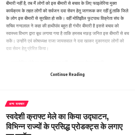
बीमारी नहीं है, तब मैं लोगों को इस बीमारी से बचाव के लिए फाइलेरिया मुक्त
कार्यक्रम के तहत लोगों को सर्वजन दवा सेवन हेतु जागरूक कर रहीं हूं,‌ताकि जिले
के लोग इस बीमारी से सुरक्षित हो सकें। वहीं मोतिझील फुटपाथ विक्रेता संघ के
सचिव नन्दलाल ने कहा की हाथीपांव बहुत ही गंभीर बीमारी है इससे बचाव को
स्वास्थ्य विभाग द्वारा बूथ लगाया गया है ताकि हमसब मछड़ जनित इस बीमारी से बच
सकें। उन्होंने एवं कोषाध्यक्ष राजा जायसवाल ने दवा खाकर दुकानदार लोगों को
दवा सेवन हेतु प्रेरित किया।
– फाइलेरिया होने पर इलाज सम्भव नहीं, अतः दवा सेवन जरूरी:
Continue Reading
डीभीडीसीओ शरत चंद्र शर्मा धर्मेंद्र कुमार ने जानकारी देते हुए कहा की व्यक्ति
को एक बार (हाथीपांव)
फाइलेरिया होने पर इसका इलाज सम्भव नहीं, अतः ज़ब सरकार सर्वजन दवा सेवन
अन्य समाचार
कार्यक्रम चलाए तो दवा का सेवन अवश्य करें हाथीपांव से बचाव को इसका सेवन
स्वदेशी क्राफ्ट मेले का किया उद्घाटन,
जरूरी है।वहीं भीडीसीओ धर्मेंद्र कुमार ने बताया की मादा क्यूलेक्स मच्छर के
काटने से फाइलेरिया होता है जिसके लक्षण शुरू में स्पष्ट रूप से दिखाई नहीं देते।
विभिन्न राज्यों के प्रसिद्ध प्रोडक्ट्स के लगाए
इसके लक्षण आने में कभी कभी सालों लग जाते है। प्रायः फाइलेरिया मरीजों में