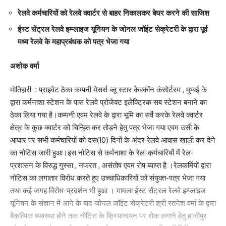
रहे। बैठक के दौरान जिला पंचायती राज पदाधिकारी की गैर मौजूदगी पर
रेलवे कर्मचारियों को रेलवे क्वार्टर से बाहर निकालकर बेघर करने की साजिश
जिलाधिकारी ने नाराजगी दिखाई। वहीं पीडीएस के हर दुकानों के द्वारा एवं गाड़ी का
इस्तेमाल चमकी पीड़ितों को पहुंचाने में करने का निर्देश दिया। जिलाधिकारी ने
ईस्ट सेंट्रल रेलवे इम्प्लाइज यूनियन के जोनल जॉइंट सेक्रेटरी के द्वारा पूर्व
बताया कि किसी भी वाहन से चमकी पीड़ितों को पहुंचाने पर 400 से 1200 (दूरी के
मध्य रेलवे के महाप्रबंधक को पत्र भेजा गया
अनुसार) रुपए दिए जाएगें। जीविका को निर्देशित करते हुए जिलाधिकारी ने कहा
कि करीब 90 प्रतिशत ग्रामीण क्षेत्रों में जीविका की पहुंच है। ऐसे में अगर हर
अशोक वर्मा
जीविका समूह अपने यहां चमकी को लेकर जागरूकता करे तो घर घर तक चमकी
की जानकारी पहुंचाई जा सकती है। जिलाधिकारी या कोई भी वरीय पदाधिकारी
मोतिहारी : प्राइवेट ठेका कम्पनी मेसर्स ब्लू स्टार कैबकोंन कंसोर्टरम , मुम्बई के
कभी भी उन जागरूकता सत्रों में जाकर शामिल हो सकते हैं। इसके अलावे अन्य
द्वारा कर्मनाशा स्टेशन के पास रेलवे प्रोजेक्ट इलेक्ट्रिक सब स्टेशन बनाने का
विभागों से भी जिलाधिकारी ने सहयोग की अपेक्षा की।
ठेका लिया गया है।कम्पनी एवम रेलवे के द्वारा भूमि का सर्वे करके रेलवे क्वार्टर
पोषण पुनर्वास केंद्र में भर्ती करें बच्चे:
क्षेत्र के कुछ क्वार्टर को चिन्हित कर तोड़ने हेतु पत्र भेजा गया एवम उसी के
जिलाधिकारी ने बच्चों में पोषण समस्या पर बाते करते हुए कहा कि अगर हर बच्चे
आधार पर सभी कर्मचारियों को दस(10) दिनों के अंदर रेलवे आवास खाली कर देने
को ठीक से खाना पानी मिले तो चमकी की समस्या से बचा जा सकता है।
का नोटिस जारी हुआ।इस नोटिस से कर्मनाशा के रेल-कर्मचारियों में रेल-
एनआरसी में 20 बेड पर 17 बच्चों की जानकारी पर जिलाधिकारी ने कहा कि यह
प्रशासन के विरुद्ध गुस्सा , नफरत , असंतोष एवम रोष ब्याप्त है ।रेलकर्मियों द्वारा
हर सीडीपीओ की जिम्मेवारी है कि वे अपने क्षेत्र के कुपोषित बच्चों के माता पिता को
नोटिस का लगातार विरोध करते हुए उच्चाधिकारियों को संयुक्त-पत्र भेजा गया
एनआरसी आने के लिए मोटिवेट करें। अभिभावकों को एनआरसी में दी जाने वाली
तथा कई जगह विरोध-प्रदर्शन भी हुआ । मामला ईस्ट सेंट्रल रेलवे इम्प्लाइज
सुविधाओं से अवगत कराएं।
यूनियन के संज्ञान में आने के बाद जोनल जॉइंट सेक्रेटरी श्री रतनेश वर्मा के द्वारा
बैठक में जिला परिषद अध्यक्षा रीना कुमारी, जिलाधिकारी सुब्रत कुमार सेन, उप
बैकल्पिक ब्यवस्था होने तक नोटिस के क्रियान्वयन पर रोक लगाने हेतु हाजीपुर