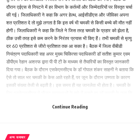
दौरान एईएस से निपटने में हर विभाग के कर्तव्यों और जिम्मेदारियों पर विस्तृत चर्चा
की गई। जिलाधिकारी ने कहा कि अगर हेल्थ, आईसीडीएस और जीविका अपना
शत प्रतिशत दे तो मुझे लगता है कि इस वर्ष भी चमकी से किसी बच्चे की मौत नहीं
होगी। जिलाधिकारी ने कहा कि जिले ने जिस तरह चमकी के प्रहार को झेला है,
ठीक उसी तरह इसे कम करने के निरंतर प्रयास भी किए हैं। तभी चमकी से मृत्यु
दर 60 प्रतिशत से जीरो प्रतिशत तक आ सका है। बैठक में जिला वीबीडी
नियंत्रण पदाधिकारी सह अपर मुख्य चिकित्सा पदाधिकारी डॉ सतीश कुमार एवम
डीपीएम रेहान अशरफ द्वारा पी पी टी के माध्यम से तैयारियों का विस्तृत जानकारी
दिया गया। बैठक के दौरान एसकेएमसीएच के डॉ गोपाल शंकर साहनी ने बताया कि
ऐसे तो साल भर चमकी के केस आते रहते हैं, पर जून के दौरान उष्णता के कारण
इसकी संख्या तेजी से बढ़ती है। इस समय ही यह जानलेवा भी होता है। चमकी के
लिए एसकेएमसीएच में मौजूद व्यवस्थाओं के बारे में बताते हुए डॉ साहनी के कहा कि
पीकू में अभी 100 बेड चमकी के लिए सुरक्षित है। मौजूदा समय में बिहार सरकार
Continue Reading
के आग्रह पर 15 बेड भाभा कैंसर अस्पताल को दी गयी है आवश्यकता पड़ने पर वह
वापस ले ली जाएगी। डॉ साहनी ने बताया कि चमकी के कारण 4 से 5 प्रतिशत
बच्चे किसी तरह के अपंगता के शिकार हो जाते हैं। इसके लिए उनका फॉलोअप
जिला स्वास्थ्य समिति के द्वारा कराया जाता है। अगर कोई चमकी पीड़ित
अन्य समाचार
एसकेएमसीएच आता है तो एक मिनट के अंदर उसकी ईलाज शुरू हो जाती है।