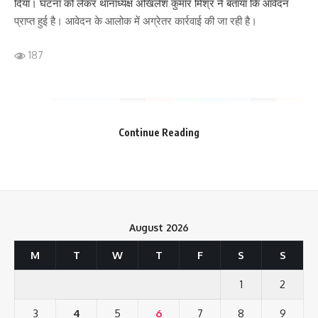
दिया। घटना को लेकर थानाध्यक्ष अखिलेश कुमार मिश्र ने बताया कि आवेदन
प्राप्त हुई है। आवेदन के आलोक में अग्रेतर कार्रवाई की जा रही है।
187
Facebook
Continue Reading
What do you think?
August 2026
Love
Sad
Happy
Sleepy
Angry
Dead
Wink
M
T
W
T
F
S
S
0
0
0
0
0
0
0
1
2
3
4
5
6
7
8
9
Leave a review