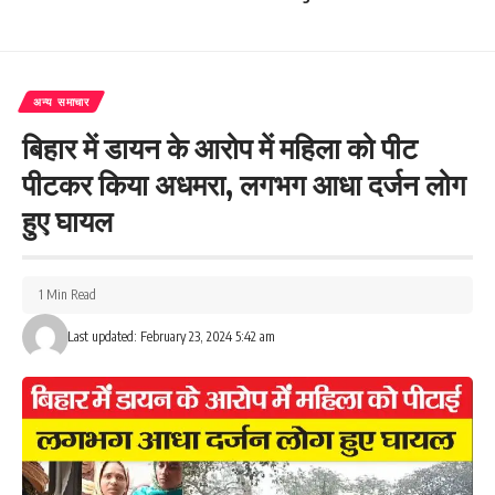
Facebook
अन्य समाचार
बिहार में डायन के आरोप में महिला को पीट
What do you think?
पीटकर किया अधमरा, लगभग आधा दर्जन लोग
हुए घायल
Love
Sad
Happy
Sleepy
Angry
Dead
Wink
0
0
0
0
0
0
0
1 Min Read
Last updated: February 23, 2024 5:42 am
Leave a review
Your email address will not be published.
Required fields are marked
*
Your Rating