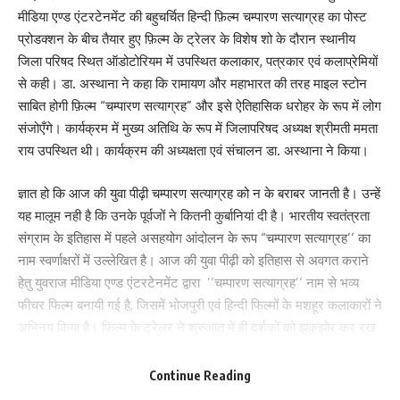
मीडिया एण्ड एंटरटेनमेंट की बहुचर्चित हिन्दी फ़िल्म चम्पारण सत्याग्रह का पोस्ट
प्रोडक्शन के बीच तैयार हुए फ़िल्म के ट्रेलर के विशेष शो के दौरान स्थानीय
जिला परिषद स्थित ऑडोटोरियम में उपस्थित कलाकार, पत्रकार एवं कलाप्रेमियों
से कही। डा. अस्थाना ने कहा कि रामायण और महाभारत की तरह माइल स्टोन
साबित होगी फ़िल्म “चम्पारण सत्याग्रह” और इसे ऐतिहासिक धरोहर के रूप में लोग
संजोएँगे। कार्यक्रम में मुख्य अतिथि के रूप में जिलापरिषद अध्यक्ष श्रीमती ममता
राय उपस्थित थी। कार्यक्रम की अध्यक्षता एवं संचालन डा. अस्थाना ने किया।
ज्ञात हो कि आज की युवा पीढ़ी चम्पारण सत्याग्रह को न के बराबर जानती है। उन्हें
यह मालूम नही है कि उनके पूर्वजों ने कितनी कुर्बानियां दी है। भारतीय स्वतंत्रता
संग्राम के इतिहास में पहले असहयोग आंदोलन के रूप “चम्पारण सत्याग्रह’’ का
नाम स्वर्णाक्षरों में उल्लेखित है। आज की युवा पीढ़ी को इतिहास से अवगत कराने
हेतु युवराज मीडिया एण्ड एंटरटेनमेंट द्वारा ’’चम्पारण सत्याग्रह’’ नाम से भव्य
फीचर फिल्म बनायी गई है, जिसमें भोजपुरी एवं हिन्दी फिल्मों के मशहूर कलाकारों ने
अभिनय किया है। फ़िल्म के ट्रेलर ने शुरुआत में ही दर्शकों को झकझोर कर रख
दिया। फ़िल्म के ट्रेलर से एक बात तो तय है कि फ़िल्म सम्पूर्ण विश्व में चम्पारण के
अतीत के अनछुए पहलुओं से रूबरू कराएगी।
Continue Reading