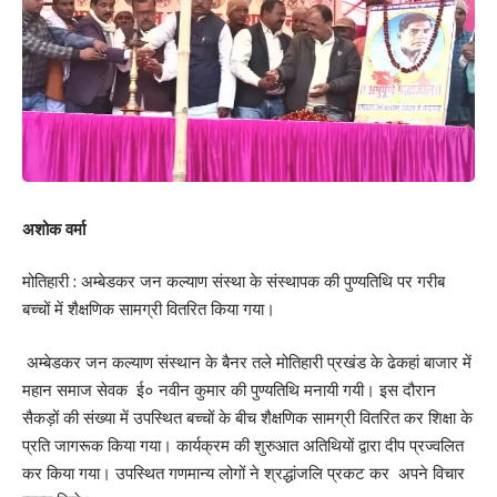
श्रीवास्तव हैं, तो गीतकार चम्पारण के ही गीतों के राजकुमार की उपाधि से विभूषित
पंडित अश्विनी कुमार आँसू एवं डा. राजेश अस्थाना हैं। संगीतकार स्नेहाशीष शिबू
देब हैं। फ़िल्म में छायांकन अशोक माही, स्थिर छाया रिंकू गिरी का है तो संपादन
मुंबई में बिहार के चर्चित फ़िल्म संपादक कृष्ण मुरारी यादव, पोस्ट प्रोडक्शन जी
फोकस स्टूडियो मुम्बई, डी आई संपादन राज मिनरुल, वीएफएक्स रितेश, क्रोमा
रविन्द्र कुमार, थ्री डी सुरेन्द्र पंडित, मिक्सिंग शाहनवाज़ एवं साउंड डिजाइन
राजा यादव के हैं। वही बिजनेस हेड आकाश मित्तल, कला राज कुमार उपाध्याय,
मुख्य सहायक निर्देशक चन्दन झा, सहायक निर्देशक कंचन सिंह, बबिता श्रीवास्तव
अशोक वर्मा
एवं रौशन, फ़िल्म में स्पॉट गोलू ठाकुर, दिनेश पासवान एवं रंजन कुमार, प्रोडक्शन
कंट्रोलर राममणि एवं चंदेश्वर, रूप सज्जा माइकल एवं श्वेता राज का है।
मोतिहारी : अम्बेडकर जन कल्याण संस्था के संस्थापक की पुण्यतिथि पर गरीब
बच्चों में शैक्षणिक सामग्री वितरित किया गया।
153
अम्बेडकर जन कल्याण संस्थान के बैनर तले मोतिहारी प्रखंड के ढेकहां बाजार में
महान समाज सेवक ई० नवीन कुमार की पुण्यतिथि मनायी गयी। इस दौरान
Facebook
सैकड़ों की संख्या में उपस्थित बच्चों के बीच शैक्षणिक सामग्री वितरित कर शिक्षा के
प्रति जागरूक किया गया। कार्यक्रम की शुरुआत अतिथियों द्वारा दीप प्रज्वलित
कर किया गया। उपस्थित गणमान्य लोगों ने श्रद्धांजलि प्रकट कर अपने विचार