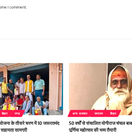
 time I comment.
बिहार
मगध
अन्य समाचार
चम्पारण
बिहार
 योजना के तीसरे चरण में 10 जरूरतमंद
50 वर्षों से संचालित योगीराज चंचल बाबा
िली सहायता सामग्री
पूर्णिमा महोत्सव की भव्य तैयारी